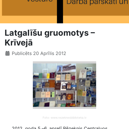
Latgalīšu gruomotys –
Krīvejā
Publicēts 20 Aprīlis 2012
Foto: www.rezeknesbiblioteka.lv
2012. goda 5.–6. aprelī Rēzeknis Centraluos