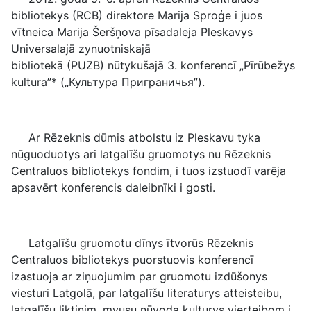
bibliotekys (RCB) direktore Marija Sproģe i juos
vītneica Marija Šeršņova pīsadaleja Pleskavys
Universalajā zynuotniskajā
bibliotekā (PUZB) nūtykušajā 3. konferencī „Pīrūbežys
kultura”* („Культура Приграничья”).
Ar Rēzeknis dūmis atbolstu iz Pleskavu tyka
nūguoduotys ari latgalīšu gruomotys nu Rēzeknis
Centraluos bibliotekys fondim, i tuos izstuodī varēja
apsavērt konferencis daleibnīki i gosti.
Latgalīšu gruomotu dīnys ītvorūs Rēzeknis
Centraluos bibliotekys puorstuovis konferencī
izastuoja ar ziņuojumim par gruomotu izdūšonys
viesturi Latgolā, par latgalīšu literaturys atteisteibu,
latgalīšu liktinim, myusu nūvoda kulturys vierteibom i