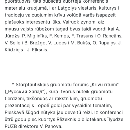
puorstuovis, tiks publicāti kuortejā konferencis
materialu kruojumā, i ar Latgolys viesturis, kulturys i
tradiceju vaicuojumim krīvu volūdā varēs īsapazeit
plašuoks interesentu lūks. Vairuok zynomi aiz
myusu vaļsts rūbežom tagad byus taidi vuordi kai A.
Jūrdžs, P. Miglinīks, F. Kemps, F. Trasuns i O. Rancāns,
V. Seile i B. Brežgo, V. Luocs i M. Bukšs, O. Rupaiņs, J.
Klīdziejs i J. Eļksnis.
* Storptautiskais gruomotu forums „Krīvu rītumi”
(„Русский Запад”), kura ītvorūs nūteik gruomotu
tierdzeni, tikšonuos ar rakstnīkim, gruomotu
prezentacejis i opolī goldi par vysaidim tematim,
Pleskavā šūgod nūtyka jau deveitū reizi. Iz konferenci
ūtrū godu piec kuortys Rēzeknis bibliotekarus īlyudze
PUZB direktore V. Panova.