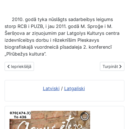
2010. godā tyka nūslāgts sadarbeibys leigums
storp RCB i PUZB, i jau 2011. godā M. Sproģe i M.
Šeršņova ar ziņuojumim par Latgolys Kulturys centra
izdevnīceibys dorbu i rēzeknīšim Pleskavys
biografiskajā vuordneicā pīsadaleja 2. konferencī
„Pīrūbežys kultura”.
Iepriekšējais raksts: Bibliotekā attaiseisim jaunū „Olūtu” i „Tāv
Nākamais raks
Iepriekšējā
Turpināt
Latviski
/
Latgaliski