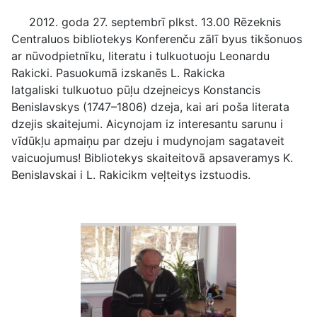
2012. goda 27. septembrī plkst. 13.00 Rēzeknis
Centraluos bibliotekys Konferenču zālī byus tikšonuos
ar nūvodpietnīku, literatu i tulkuotuoju Leonardu
Rakicki. Pasuokumā izskanēs L. Rakicka
latgaliski tulkuotuo pūļu dzejneicys Konstancis
Benislavskys (1747–1806) dzeja, kai ari poša literata
dzejis skaitejumi. Aicynojam iz interesantu sarunu i
vīdūkļu apmaiņu par dzeju i mudynojam sagataveit
vaicuojumus! Bibliotekys skaiteitovā apsaveramys K.
Benislavskai i L. Rakicikm veļteitys izstuodis.