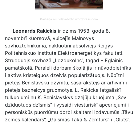
Karteņa nu: vilakabiblio.wordpress.com
Leonards Rakickis
ir dzims 1953. goda 8.
novembrī Kuorsovā, vuicejīs Malnovys
sovhoztehnikumā, nakluotīnī absolviejs Reigys
Politehniskuo instituta Elektroenergetikys fakultati.
Struoduojs sovhozā „Lozdukolns”, tagad – Eglainis
pamatškolā. Paraleli dorbam školā jis ir nūvodpietnīks
i aktivs kristeiguos dzeivis popularizātuojs. Nūpītni
pietejs Benislavsku dzymtu, sasarakstejs ar arhivim i
pietejs bazneicys gruomotys. L. Rakicka latgaliskī
tulkuojumi nu K. Benislavskys dzejūļu kruojuma „Sev
dzīduotuos dzīsmis” i vysaidi viesturiskī apceriejumi i
personiskūs puordūmu dorbi skaitami izdavumūs „Tāvu
zemes kalendars”, „Gaismas Taka & Zemturs” i „Olūts”.