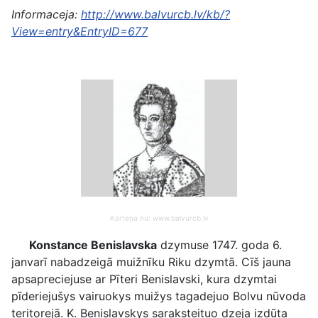
Informaceja:
http://www.balvurcb.lv/kb/?
View=entry&EntryID=677
Karteņa nu: www.balvurcb.lv
Konstance Benislavska
dzymuse 1747. goda 6.
janvarī nabadzeigā muižnīku Riku dzymtā. Cīš jauna
apsapreciejuse ar Pīteri Benislavski, kura dzymtai
pīderiejušys vairuokys muižys tagadejuo Bolvu nūvoda
teritorejā. K. Benislavskys saraksteituo dzeja izdūta