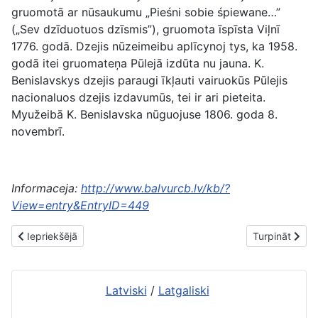
gruomotā ar nūsaukumu „Pieśni sobie śpiewane…”
(„Sev dzīduotuos dzīsmis”), gruomota īspīsta Viļnī
1776. godā. Dzejis nūzeimeibu aplīcynoj tys, ka 1958.
godā itei gruomateņa Pūlejā izdūta nu jauna. K.
Benislavskys dzejis paraugi īkļauti vairuokūs Pūlejis
nacionaluos dzejis izdavumūs, tei ir ari pieteita.
Myužeibā K. Benislavska nūguojuse 1806. goda 8.
novembrī.
Informaceja:
http://www.balvurcb.lv/kb/?
View=entry&EntryID=449
Iepriekšējais raksts: Benislavsku dzymtys viesturis loppusis puor
Nākamais raks
Iepriekšējā
Turpināt
Latviski
/
Latgaliski