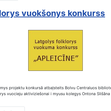
klorys vuokšonys konkurss
Konkurss “Apleicīne”
s projektu konkursā atbaļsteits Bolvu Centraluos bibliote
orys vuocieju aktiviziešonai i myusu kolegys Ontona Slišāna