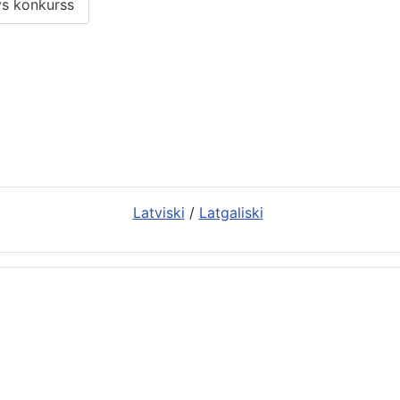
ys konkurss
Latviski
/
Latgaliski