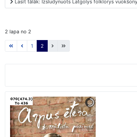
Lasīt tālāk: Izsludynuots Latgolys folklorys vuokšon
2 lapa no 2
1
2