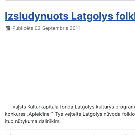
Izsludynuots Latgolys fol
Publicēts 02 Septembris 2011
Vaļsts Kulturkapitala fonda Latgolys kulturys programmy
konkurss „Apleicīne””. Tys veļteits Latgolys nūvoda folkl
ituo nūtykuma dalinīkim!