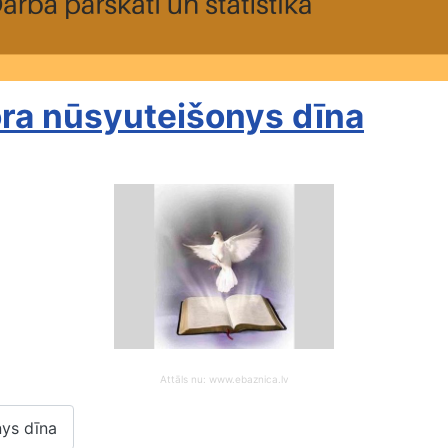
ora nūsyuteišonys dīna
Attāls nu: www.ebaznica.lv
nys dīna