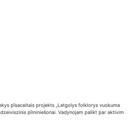
kys pīsaceitais projekts „Latgolys folklorys vuokuma
 dzeiviszinis pīminiešonai. Vadynojam palikt par aktivim