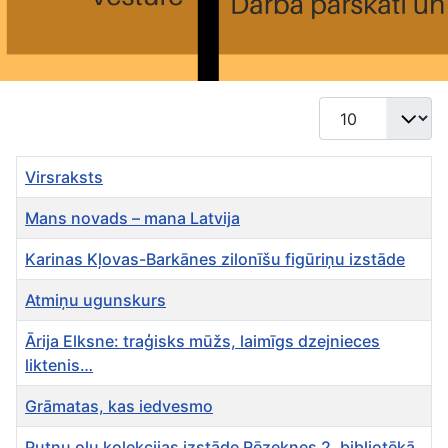
Rādīt #
Virsraksts
Mans novads – mana Latvija
Karinas Kļovas-Barkānes zilonīšu figūriņu izstāde
Atmiņu ugunskurs
Ārija Elksne: traģisks mūžs, laimīgs dzejnieces
liktenis…
Grāmatas, kas iedvesmo
Putnu olu kolekcijas izstāde Rēzeknes 2. bibliotēkā