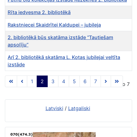
Rīta iedvesma 2. bibliotēkā
Rakstniecei Skaidrītei Kaldupei – jubileja
2. bibliotēkā būs skatāma izstāde “Tautiešam
apsolīju”
Arī 2. bibliotēkā skatāma L. Kotas jubilejai veltīta
izstāde
Rakstu tabula
1
2
3
4
5
6
7
2 lapa no 7
Latviski
/
Latgaliski