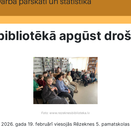
bibliotēkā apgūst droš
Foto: www.rezeknesbiblioteka.lv
 2026. gada 19. februārī viesojās Rēzeknes 5. pamatskolas 4