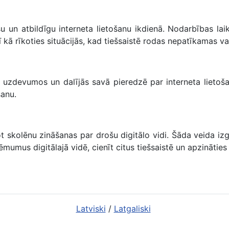
u un atbildīgu interneta lietošanu ikdienā. Nodarbības lai
 kā rīkoties situācijās, kad tiešsaistē rodas nepatīkamas va
skos uzdevumos un dalījās savā pieredzē par interneta lietoš
šanu.
t skolēnu zināšanas par drošu digitālo vidi. Šāda veida izg
umus digitālajā vidē, cienīt citus tiešsaistē un apzināties 
Latviski
/
Latgaliski