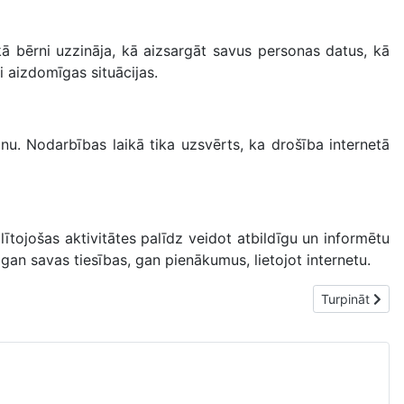
kā bērni uzzināja, kā aizsargāt savus personas datus, kā
i aizdomīgas situācijas.
anu. Nodarbības laikā tika uzsvērts, ka drošība internetā
lītojošas aktivitātes palīdz veidot atbildīgu un informētu
gan savas tiesības, gan pienākumus, lietojot internetu.
Nākamais rakst
Turpināt