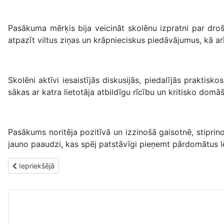
Pasākuma mērķis bija veicināt skolēnu izpratni par droš
atpazīt viltus ziņas un krāpnieciskus piedāvājumus, kā arī
Skolēni aktīvi iesaistījās diskusijās, piedalījās prakti
sākas ar katra lietotāja atbildīgu rīcību un kritisko domā
Pasākums noritēja pozitīvā un izzinošā gaisotnē, stiprino
jauno paaudzi, kas spēj patstāvīgi pieņemt pārdomātus lēm
Iepriekšējais raksts: Pasaku diena 2. bibliotēkā
Iepriekšējā