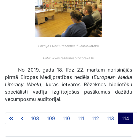
Lekcija LNerB Rēzeknes filiālbibliotēkā
Foto: www.rezeknesbiblioteka.lv
No 2019. gada 18. līdz 22. martam norisinājās
pirmā Eiropas Medijpratības nedēļa (
European Media
Literacy Week
), kuras ietvaros Rēzeknes bibliotēku
speciālisti vadīja izglītojošus pasākumus dažādu
vecumposmu auditorijai.
108
109
110
111
112
113
114
114 lapa no 117