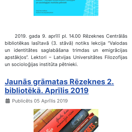
“Valodas un identitātes saglabāšana trimdas un emigrācijas apstākļos”
2019. gada 9. aprīlī pl. 14.00 Rēzeknes Centrālās
bibliotēkas lasītavā (3. stāvā) notiks lekcija “Valodas
un identitātes saglabāšana trimdas un emigrācijas
apstākļos”. Lektori – Latvijas Universitātes Filozofijas
un socioloģijas institūta pētnieki.
pētnieki.
Jaunās grāmatas Rēzeknes 2.
bibliotēkā. Aprīlis 2019
Publicēts 05 Aprīlis 2019