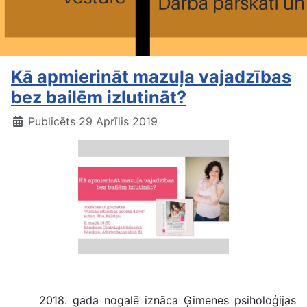
Kā apmierināt mazuļa vajadzības
bez bailēm izlutināt?
Publicēts 29 Aprīlis 2019
Kā apmierināt mazuļa vajadzības bez bailēm izlutināt?
2018. gada nogalē iznāca Ģimenes psiholoģijas