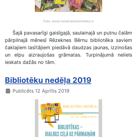
Foto: www.rezeknesbiblioteka.lv
Šajā pavasarīgi gaisīgajā, saulainajā un putnu čalām
pārpilnajā mēnesī Rēzeknes Bērnu bibliotēka saviem
čaklajiem lasītājiem piedāvā daudzas jaunas, izzinošas
un elpu aizraujošas grāmatas. Turpinājumā neliels
ieskats dažās no tām.
Bibliotēku nedēļa 2019
Publicēts 12 Aprīlis 2019