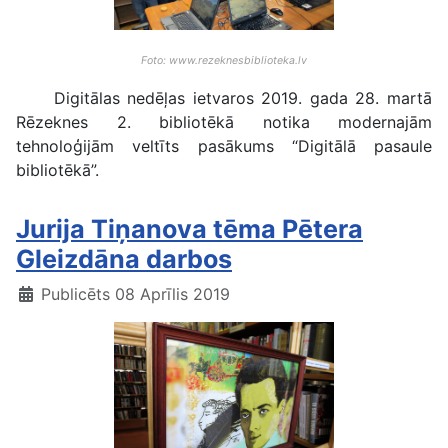
Foto: www.rezeknesbiblioteka.lv
Digitālas nedēļas ietvaros 2019. gada 28. martā
Rēzeknes 2. bibliotēkā notika modernajām
tehnoloģijām veltīts pasākums “Digitālā pasaule
bibliotēkā”.
Jurija Tiņanova tēma Pētera
Gleizdāna darbos
Publicēts 08 Aprīlis 2019