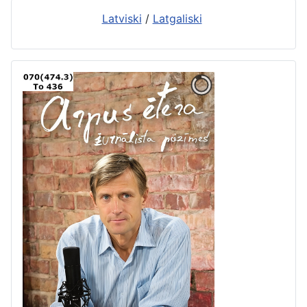
Latviski
/
Latgaliski