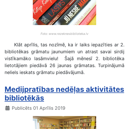
Foto: www.rezeknesbiblioteka.lv
Klāt aprīlis, tas nozīmē, ka ir laiks iepazīties ar 2.
bibliotēkas grāmatu jaunumiem un atrast savai sirdij
vistīkamāko lasāmvielu!
Šajā mēnesī 2. bibliotēka
lietotājiem piedāvā 26 jaunas grāmatas. Turpinājumā
neliels ieskats grāmatu piedāvājumā.
Medijpratības nedēļas aktivitātes
bibliotēkās
Publicēts 01 Aprīlis 2019