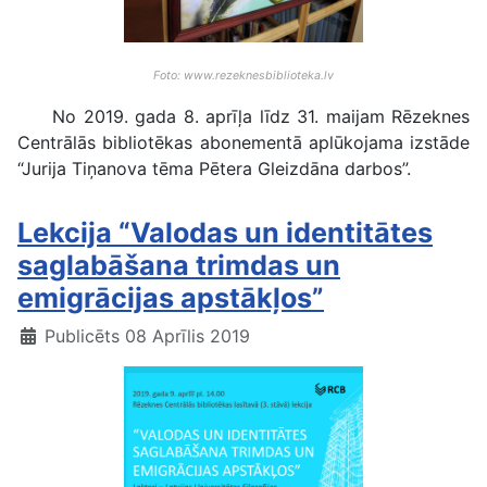
Foto: www.rezeknesbiblioteka.lv
No 2019. gada 8. aprīļa līdz 31. maijam Rēzeknes
Centrālās bibliotēkas abonementā aplūkojama izstāde
“Jurija Tiņanova tēma Pētera Gleizdāna darbos”.
Lekcija “Valodas un identitātes
saglabāšana trimdas un
emigrācijas apstākļos”
Publicēts 08 Aprīlis 2019