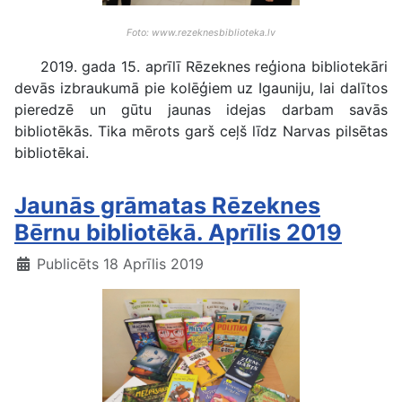
Foto: www.rezeknesbiblioteka.lv
2019. gada 15. aprīlī Rēzeknes reģiona bibliotekāri
devās izbraukumā pie kolēģiem uz Igauniju, lai dalītos
pieredzē un gūtu jaunas idejas darbam savās
bibliotēkās. Tika mērots garš ceļš līdz Narvas pilsētas
bibliotēkai.
Jaunās grāmatas Rēzeknes
Bērnu bibliotēkā. Aprīlis 2019
Publicēts 18 Aprīlis 2019