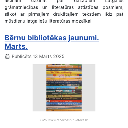
aicinām uzzināt par dažādiem Latgales
grāmatniecības un literatūras attīstības posmiem,
sākot ar pirmajiem drukātajiem tekstiem līdz pat
mūsdienu latgaliešu literatūras mozaīkai.
Bērnu bibliotēkas jaunumi.
Marts.
Publicēts 13 Marts 2025
Foto: www.rezeknesbiblioteka.lv