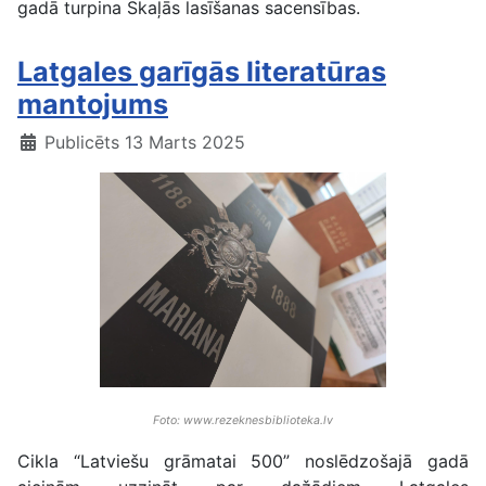
gadā turpina Skaļās lasīšanas sacensības.
Latgales garīgās literatūras
mantojums
Publicēts 13 Marts 2025
Foto: www.rezeknesbiblioteka.lv
Cikla “Latviešu grāmatai 500” noslēdzošajā gadā