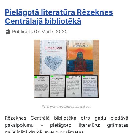
Pielāgotā literatūra Rēzeknes
Centrālajā bibliotēkā
Publicēts 07 Marts 2025
Foto: www.rezeknesbiblioteka.lv
Rēzeknes Centrālā bibliotēka otro gadu piedāvā
pakalpojumu – pielāgoto literatūru: grāmatas
palielinātā drukā un audiogrāmatas.