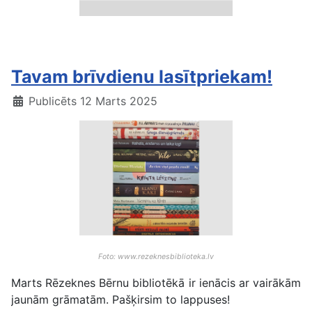
Bibliotēku tilti
Tavam brīvdienu lasītpriekam!
Publicēts 12 Marts 2025
Foto: www.rezeknesbiblioteka.lv
Marts Rēzeknes Bērnu bibliotēkā ir ienācis ar vairākām
jaunām grāmatām. Pašķirsim to lappuses!