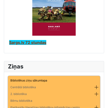
Sargs.lv 72 stundas
Ziņas
Bibliotēkas ziņu sākumlapa
Centrālā bibliotēka
2. bibliotēka
Bērnu bibliotēka
Pielāgotās literatūras bibliotēka-informācijas centrs