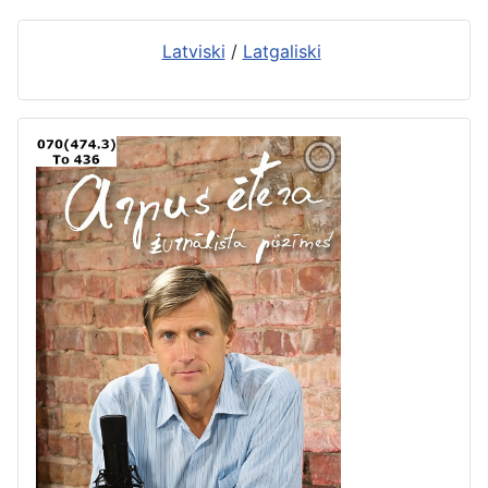
Latviski
/
Latgaliski