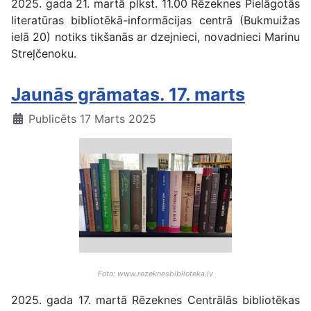
2025. gada 21. martā plkst. 11.00 Rēzeknes Pielāgotās
literatūras bibliotēkā-informācijas centrā (Bukmuižas
ielā 20) notiks tikšanās ar dzejnieci, novadnieci Marinu
Streļčenoku.
Jaunās grāmatas. 17. marts
Publicēts 17 Marts 2025
Foto: www.rezeknesbiblioteka.lv
2025. gada 17. martā Rēzeknes Centrālās bibliotēkas