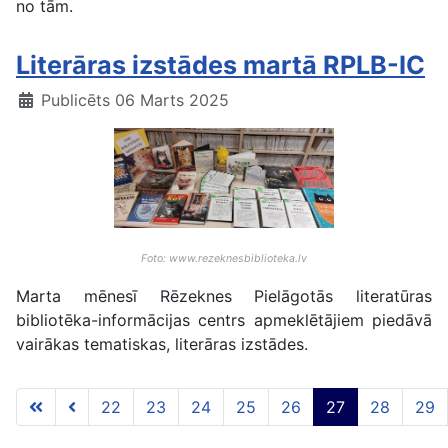
no tām.
Literāras izstādes martā RPLB-IC
Publicēts 06 Marts 2025
Foto: www.rezeknesbiblioteka.lv
Marta mēnesī Rēzeknes Pielāgotās literatūras
bibliotēka-informācijas centrs apmeklētājiem piedāvā
vairākas tematiskas, literāras izstādes.
22
23
24
25
26
27
28
29
27 lapa no 117