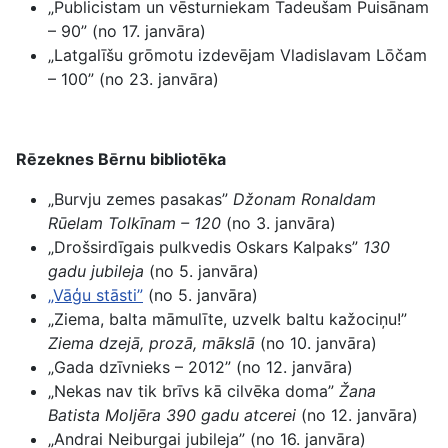
„Publicistam un vēsturniekam Tadeušam Puisānam
– 90” (no 17. janvāra)
„Latgalīšu grōmotu izdevējam Vladislavam Lōčam
– 100” (no 23. janvāra)
Rēzeknes Bērnu bibliotēka
„Burvju zemes pasakas”
Džonam Ronaldam
Rūelam Tolkīnam – 120
(no 3. janvāra)
„Drošsirdīgais pulkvedis Oskars Kalpaks”
130
gadu jubileja
(no 5. janvāra)
„Vāģu stāsti”
(no 5. janvāra)
„Ziema, balta māmulīte, uzvelk baltu kažociņu!”
Ziema dzejā, prozā, mākslā
(no 10. janvāra)
„Gada dzīvnieks – 2012” (no 12. janvāra)
„Nekas nav tik brīvs kā cilvēka doma”
Žana
Batista Moljēra 390 gadu atcerei
(no 12. janvāra)
„Andrai Neiburgai jubileja” (no 16. janvāra)