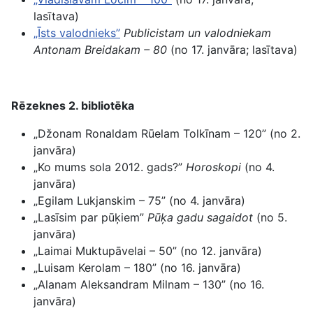
lasītava)
„Īsts valodnieks”
Publicistam un valodniekam
Antonam Breidakam – 80
(no 17. janvāra; lasītava)
Rēzeknes 2. bibliotēka
„Džonam Ronaldam Rūelam Tolkīnam – 120” (no 2.
janvāra)
„Ko mums sola 2012. gads?”
Horoskopi
(no 4.
janvāra)
„Egilam Lukjanskim – 75” (no 4. janvāra)
„Lasīsim par pūķiem”
Pūķa gadu sagaidot
(no 5.
janvāra)
„Laimai Muktupāvelai – 50” (no 12. janvāra)
„Luisam Kerolam – 180” (no 16. janvāra)
„Alanam Aleksandram Milnam – 130” (no 16.
janvāra)