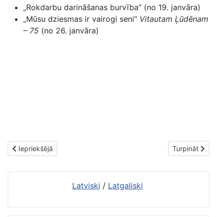
„Rokdarbu darināšanas burvība” (no 19. janvāra)
„Mūsu dziesmas ir vairogi seni”
Vitautam Ļūdēnam
– 75
(no 26. janvāra)
Iepriekšējais raksts: Izstādes februārī (2012)
Nākamais raks
Iepriekšējā
Turpināt
Latviski
/
Latgaliski