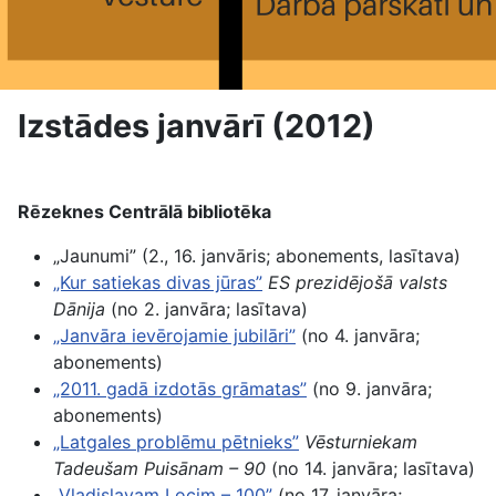
Izstādes janvārī (2012)
Rēzeknes Centrālā bibliotēka
„Jaunumi” (2., 16. janvāris; abonements, lasītava)
„Kur satiekas divas jūras”
ES prezidējošā valsts
Dānija
(no 2. janvāra; lasītava)
„Janvāra ievērojamie jubilāri”
(no 4. janvāra;
abonements)
„2011. gadā izdotās grāmatas”
(no 9. janvāra;
abonements)
„Latgales problēmu pētnieks”
Vēsturniekam
Tadeušam Puisānam – 90
(no 14. janvāra; lasītava)
„Vladislavam Locim –
100”
(no 17. janvāra;