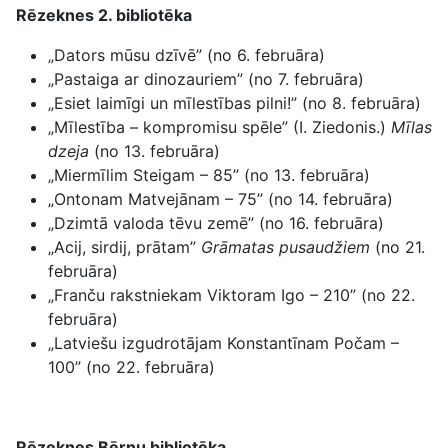
Rēzeknes 2. bibliotēka
„Dators mūsu dzīvē” (no 6. februāra)
„Pastaiga ar dinozauriem” (no 7. februāra)
„Esiet laimīgi un mīlestības pilni!” (no 8. februāra)
„Mīlestība – kompromisu spēle” (I. Ziedonis.)
Mīlas
dzeja
(no 13. februāra)
„Miermīlim Steigam – 85” (no 13. februāra)
„Ontonam Matvejānam – 75” (no 14. februāra)
„Dzimtā valoda tēvu zemē” (no 16. februāra)
„Acij, sirdij, prātam”
Grāmatas pusaudžiem
(no 21.
februāra)
„Franču rakstniekam Viktoram Igo – 210” (no 22.
februāra)
„Latviešu izgudrotājam Konstantīnam Počam –
100” (no 22. februāra)
Rēzeknes Bērnu bibliotēka