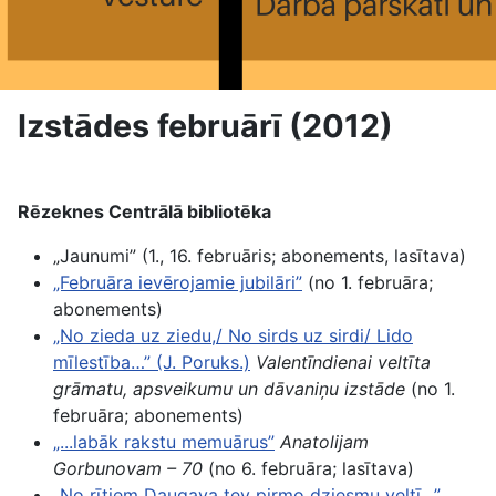
Izstādes februārī (2012)
Rēzeknes Centrālā bibliotēka
„Jaunumi” (1., 16. februāris; abonements, lasītava)
„Februāra ievērojamie jubilāri”
(no 1. februāra;
abonements)
„No zieda uz ziedu,/ No sirds uz sirdi/ Lido
mīlestība…” (J. Poruks.)
Valentīndienai veltīta
grāmatu, apsveikumu un dāvaniņu izstāde
(no 1.
februāra; abonements)
„...labāk rakstu memuārus”
Anatolijam
Gorbunovam – 70
(no 6. februāra; lasītava)
„No rītiem Daugava tev pirmo dziesmu veltī…”