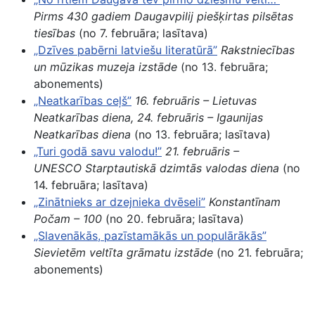
Pirms 430 gadiem Daugavpilij piešķirtas pilsētas
tiesības
(no 7. februāra; lasītava)
„Dzīves pabērni latviešu literatūrā”
Rakstniecības
un mūzikas muzeja izstāde
(no 13. februāra;
abonements)
„Neatkarības ceļš”
16. februāris
– Lietuvas
Neatkarības diena, 24. februāris – Igaunijas
Neatkarības diena
(no 13. februāra; lasītava)
„Turi godā savu valodu!”
21. februāris
–
UNESCO Starptautiskā dzimtās valodas diena
(no
14. februāra; lasītava)
„Zinātnieks ar dzejnieka dvēseli”
Konstantīnam
Počam – 100
(no 20. februāra; lasītava)
„Slavenākās, pazīstamākās un populārākās”
Sievietēm veltīta grāmatu izstāde
(no 21. februāra;
abonements)