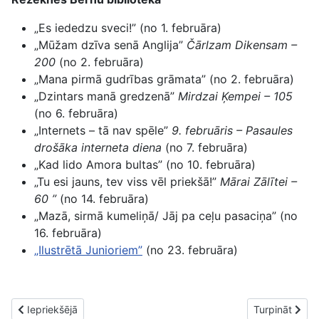
„Es iededzu sveci!” (no 1. februāra)
„Mūžam dzīva senā Anglija”
Čārlzam Dikensam –
200
(no 2. februāra)
„Mana pirmā gudrības grāmata” (no 2. februāra)
„Dzintars manā gredzenā”
Mirdzai Ķempei – 105
(no 6. februāra)
„Internets – tā nav spēle”
9. februāris
– Pasaules
drošāka interneta diena
(no 7. februāra)
„Kad lido Amora bultas” (no 10. februāra)
„Tu esi jauns, tev viss vēl priekšā!”
Mārai Zālītei –
60 ”
(no 14. februāra)
„Mazā, sirmā kumeliņā/ Jāj pa ceļu pasaciņa” (no
16. februāra)
„Ilustrētā Junioriem”
(no 23. februāra)
Iepriekšējais raksts: Izstādes martā (2012)
Nākamais raks
Iepriekšējā
Turpināt