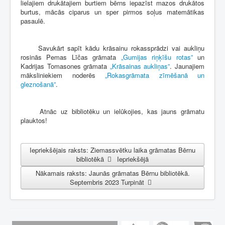
lielajiem drukātajiem burtiem bērns iepazīst mazos drukātos
burtus, mācās ciparus un sper pirmos soļus matemātikas
pasaulē.
Savukārt sapīt kādu krāsainu rokassprādzi vai aukliņu
rosinās Pemas Līčas grāmata
„Gumijas riņķīšu rotas”
un
Kadrijas Tomasones grāmata
„Krāsainas aukliņas”
. Jaunajiem
māksliniekiem noderēs
„Rokasgrāmata zīmēšanā un
gleznošanā”
.
Atnāc uz bibliotēku un ielūkojies, kas jauns grāmatu
plauktos!
Iepriekšējais raksts: Ziemassvētku laika grāmatas Bērnu
bibliotēkā
Iepriekšējā
Nākamais raksts: Jaunās grāmatas Bērnu bibliotēkā.
Septembris 2023
Turpināt