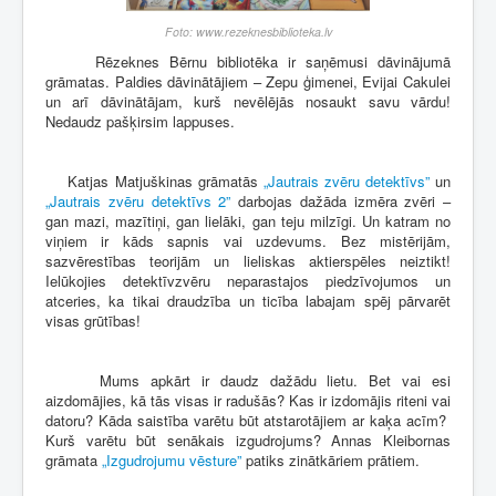
Foto: www.rezeknesbiblioteka.lv
Rēzeknes Bērnu bibliotēka ir saņēmusi dāvinājumā
grāmatas. Paldies dāvinātājiem – Zepu ģimenei, Evijai Cakulei
un arī dāvinātājam, kurš nevēlējās nosaukt savu vārdu!
Nedaudz pašķirsim lappuses.
Katjas Matjuškinas grāmatās
„Jautrais zvēru detektīvs”
un
„Jautrais zvēru detektīvs 2”
darbojas dažāda izmēra zvēri –
gan mazi, mazītiņi, gan lielāki, gan teju milzīgi. Un katram no
viņiem ir kāds sapnis vai uzdevums. Bez mistērijām,
sazvērestības teorijām un lieliskas aktierspēles neiztikt!
Ielūkojies detektīvzvēru neparastajos piedzīvojumos un
atceries, ka tikai draudzība un ticība labajam spēj pārvarēt
visas grūtības!
Mums apkārt ir daudz dažādu lietu. Bet vai esi
aizdomājies, kā tās visas ir radušās? Kas ir izdomājis riteni vai
datoru? Kāda saistība varētu būt atstarotājiem ar kaķa acīm?
Kurš varētu būt senākais izgudrojums? Annas Kleibornas
grāmata
„Izgudrojumu vēsture”
patiks zinātkāriem prātiem.