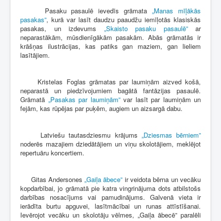
Pasaku pasaulē ievedīs grāmata
„Manas mīļākās
pasakas”
, kurā var lasīt daudzu paaudžu iemīļotās klasiskās
pasakas, un izdevums
„Skaisto pasaku pasaulē”
ar
neparastākām, mūsdienīgākām pasakām. Abās grāmatās ir
krāšņas ilustrācijas, kas patiks gan maziem, gan lieliem
lasītājiem.
Kristelas Foglas grāmatas par laumiņām aizved košā,
neparastā un piedzīvojumiem bagātā fantāzijas pasaulē.
Grāmatā
„Pasakas par laumiņām”
var lasīt par laumiņām un
fejām, kas rūpējas par puķēm, augiem un aizsargā dabu.
Latviešu tautasdziesmu krājums
„Dziesmas bērniem”
noderēs mazajiem dziedātājiem un viņu skolotājiem, meklējot
repertuāru koncertiem.
Gitas Andersones
„Gaiļa ābece”
ir veidota bērna un vecāku
kopdarbībai, jo grāmatā pie katra vingrinājuma dots atbilstošs
darbības nosacījums vai pamudinājums. Galvenā vieta ir
ierādīta burtu apguvei, lasītmācībai un runas attīstīšanai.
Ievērojot vecāku un skolotāju vēlmes, „Gaiļa ābecē” paralēli