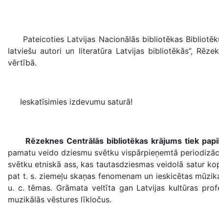
Pateicoties Latvijas Nacionālās bibliotēkas Bibliotēku 
latviešu autori un literatūra Latvijas bibliotēkās”, Rē
vērtībā.
Ieskatīsimies izdevumu saturā!
Rēzeknes Centrālās bibliotēkas krājums tiek pap
pamatu veido dziesmu svētku vispārpieņemtā periodizācij
svētku etniskā ass, kas tautasdziesmas veidolā satur ko
pat t. s. ziemeļu skaņas fenomenam un ieskicētas mūzikas 
u. c. tēmas. Grāmata veltīta gan Latvijas kultūras pro
muzikālās vēstures līkločus.