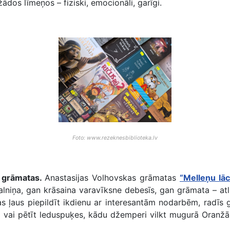
žādos līmeņos – fiziski, emocionāli, garīgi.
Foto: www.rezeknesbiblioteka.lv
6 grāmatas.
Anastasijas Volhovskas grāmatas
“Melleņu lāc
alniņa, gan krāsaina varavīksne debesīs, gan grāmata – atli
as ļaus piepildīt ikdienu ar interesantām nodarbēm, radī
m vai pētīt leduspuķes, kādu džemperi vilkt mugurā Oranž