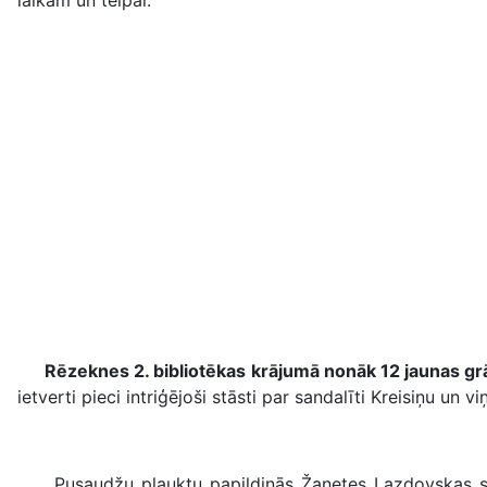
Rēzeknes 2. bibliotēkas
krājumā nonāk 12 jaunas gr
ietverti pieci intriģējoši stāsti par sandalīti Kreisiņu un
Pusaudžu plauktu papildinās Žanetes Lazdovskas s