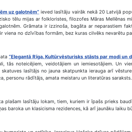
nēm uz galotnēm”
ieved lasītāju vairāk nekā 20 Latvijā po
zisko tēlu mijas ar folkloristes, filozofes Māras Mellēnas 
galotnēm. Grāmata ir izzinoša, bagāta ar neparastiem fak
i ir viena no dzīvības formām, bez kuras cilvēks nevarētu p
mata
“Elegantā Rīga. Kultūrvēsturisks stāsts par modi un d
i, tās noteicējiem, veidotājiem un iemiesotājiem. Un vie
katuves lasītājs no jauna skatpunkta ierauga arī vēstures
īca, personu rādītājs, amata meistaru un literatūras saraksts
 plašam lasītāju lokam, tiem, kuriem ir īpašs prieks baudī
šņas baroka un klasicisma rezidences, kā arī jaunāku laiku b
u humorista un satīriķa Jaroslava Hašeka dzīves pēdējie