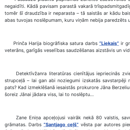
negaidīti. Kādā pavisam parastā vakarā trīspadsmitgadīg
tomēr šī draudzība ir neparasta – tā saistās ar kādu ba
abas tuvojas noslēpumam, kuru viņām nebija paredzēts u
Prinča Harija biogrāfiska satura darbs
“Liekais”
ir gr
veterāns, garīgās veselības saudzēšanas aizstāvis un vid
Detektīvžanra literatūras cienītājus iepriecinās zvi
strupceļā – lai gan abi noziegumi izskatās savstarpēji 
pats? Kad izmeklēšanā iesaistās prokurore Jāna Berzeliusa
šoreiz Jānai jādara viss, lai to noslēptu…
Zane Eniņa apceļojusi vairāk nekā 80 valstis, savus 
grāmatas. Darbs
“Santjago ceļš”
vēsta par autores pie