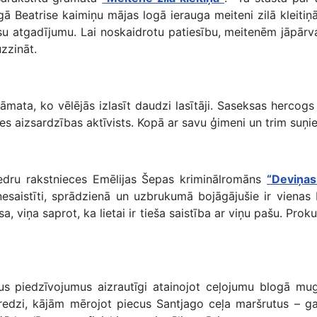
ā Beatrise kaimiņu mājas logā ierauga meiteni zilā kleiti
isu atgadījumu. Lai noskaidrotu patiesību, meitenēm jāpārv
zzināt.
āmata, ko vēlējās izlasīt daudzi lasītāji. Saseksas hercogs
es aizsardzības aktīvists. Kopā ar savu ģimeni un trim suņie
edru rakstnieces Emēlijas Šepas kriminālromāns
“Deviņas
nesaistīti, sprādzienā un uzbrukumā bojāgājušie ir vienas b
, viņa saprot, ka lietai ir tieša saistība ar viņu pašu. Prok
piedzīvojumus aizrautīgi atainojot ceļojumu blogā mug
redzi, kājām mērojot piecus Santjago ceļa maršrutus – ga