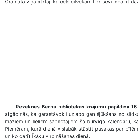
Grāmatā viņa atklāj, kā ceļš cilvēkam liek sevi iepazīt da
Rēzeknes Bērnu bibliotēkas krājumu papildina 1
atgādinās, ka garastāvokli uzlabo gan šļūkšana no slidk
maziem un lieliem sapņotājiem šo burvīgo kalendāru, k
Piemēram, kurā dienā vislabāk stāstīt pasakas par pīlē
un ko darīt Īkšķu virpināšanas dienā.