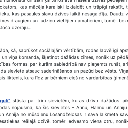
ators, kas mācēja karaliski izklaidēt un trāpīgi rakstīt, ta
ku, kas pasaules slavu dzīves laikā nesagaidīja. Daudz vairā
īmes draugiem un ludziņu vietējiem amatieriem, tomēr bezmi
rstošo dzērāju…
āda, kā, sabrūkot sociālajām vērtībām, rodas labvēlīgi apst
nds un viņa komanda, šķetinot dažādas zīmes, nonāk uz pē
bības formas, par kurām sabiedrībā nav pieņemts runāt, ar
a sieviete atsauc saderināšanos un pazūd bez vēsts. Viņas 
liktenis, kura līdz ar bērniem cieš no vardarbības ģimenē u
gulī”
stāsta par trim sievietēm, kuras dzīvo dažādos l
rodas nojausma, ka šīs sievietes – Annu, Hannu un Anniju
n Annija no mūsdienu Losandželosas ir sava laikmeta sa
satiekas reālajā dzīvē, tomēr iedvesmo viena otru, nonāk