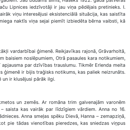
ču Lipnices iedzīvotāji ir jau viņa pēdējais pretinieks. I.
k viņu interesējusi eksistenciālā situācija, kas saistīta
ega naktīs viņa sejai piemīt izbiedēta bērna vaibsti, kā
ākļi vardarbībai ģimenē. Reikjavīkas rajonā, Grāvarholtā,
dām baisiem noslēpumiem, Otrā pasaules kara notikumiem,
ī apjausma par dzīvības trauslumu. Tikmēr Erlenda meita
ģimenē ir bijis traģisks notikums, kas paliek neizrunāts.
n ir klusējusi pārāk ilgi.
aikmetos un zemēs. Ar romāna trim galvenajām varonēm
 – saista kas vairāk par līdzīgiem vārdiem. Anna no 16.
vādnieces. Anna smeļas spēku Dievā, Hanna – zemapziņā,
ot pie tādas vienotības pieredzes, kas sniedzas viņpus