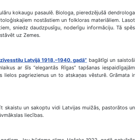
pulāru kokaugu pasaulē. Biologa, pieredzējušā dendrologa
mitoloģiskajiem nostāstiem un folkloras materiāliem. Lasot
tiem, sniedz daudzpusīgu, noderīgu informāciju. Tā spēs
astāvēt uz Zemes.
zīvesstilu Latvijā 1918.–1940. gadā”
bagātīgi un saistoši
nlaikus ar šīs “elegantās Rīgas” tapšanas iespaidīgajām
 lielos pagriezienus un to atskaņas vēsturē. Grāmata ir
.
t skaistu un sakoptu vidi Latvijas muižās, pastorātos un
ūvmākslas liecības.
m gadiem. Jau būdams slims, Hašeks 1922. gadā patvērās