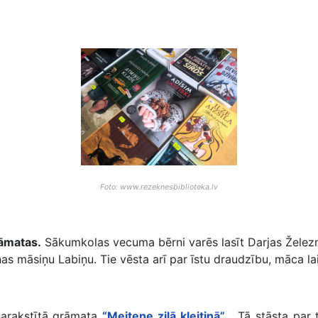
Foto: www.rezeknesbiblioteka.lv
āmatas.
Sākumkolas vecuma bērni varēs lasīt Darjas Žele
 viņas māsiņu Labiņu. Tie vēsta arī par īstu draudzību, māca l
arakstītā grāmata
“Meitene zilā kleitiņā”
. Tā stāsta par t