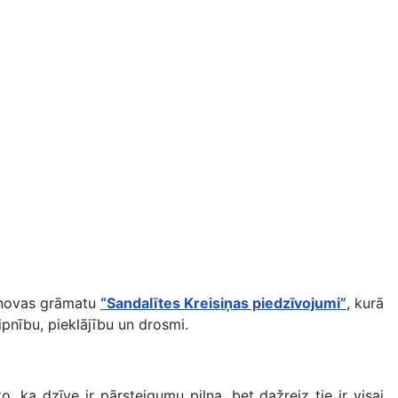
znovas grāmatu
“Sandalītes Kreisiņas piedzīvojumi”
, kurā
aipnību, pieklājību un drosmi.
o, ka dzīve ir pārsteigumu pilna, bet dažreiz tie ir visai