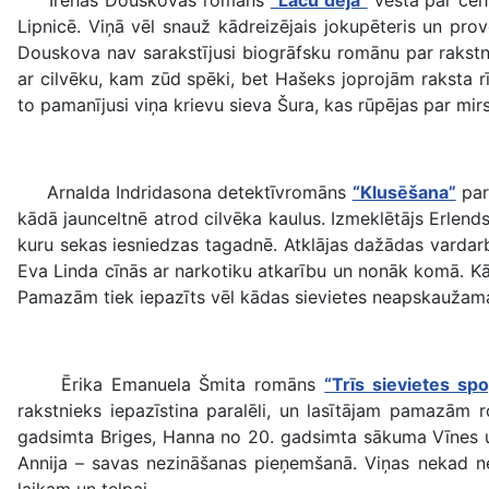
Lipnicē. Viņā vēl snauž kādreizējais jokupēteris un provok
Douskova nav sarakstījusi biogrāfsku romānu par rakstnie
ar cilvēku, kam zūd spēki, bet Hašeks joprojām raksta r
to pamanījusi viņa krievu sieva Šura, kas rūpējas par mi
Arnalda Indridasona detektīvromāns
“Klusēšana”
par
kādā jaunceltnē atrod cilvēka kaulus. Izmeklētājs Erle
kuru sekas iesniedzas tagadnē. Atklājas dažādas vardar
Eva Linda cīnās ar narkotiku atkarību un nonāk komā. Kād
Pamazām tiek iepazīts vēl kādas sievietes neapskaužamais 
Ērika Emanuela Šmita romāns
“Trīs sievietes spo
rakstnieks iepazīstina paralēli, un lasītājam pamazām 
gadsimta Briges, Hanna no 20. gadsimta sākuma Vīnes u
Annija – savas nezināšanas pieņemšanā. Viņas nekad ne
laikam un telpai.