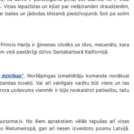
ņā. Viņas iepazīstas un kļūst par nešķiramām draudzenēm,
ar bailes un jādodas bīstamā piedzīvojumā. Soli pa solim
 Princis Harijs ir ģimenes cilvēks un tēvs, mecenāts, kara
m viņš pastāvīgi dzīvo Santabarbarā Kalifornijā.
 dzīvības”
. Noršēpingas izmeklētāju komanda nonākusi
andas locekļi. Vai arī vainīgais varētu būt viens un tas
urora uzdevums vienmēr ir bijis noskaidrot patiesību, taču
ursoma.lv. No šiem aprakstiem vēlāk tapušas arī viņas
n Rietumeiropā, gan arī nesen izveidoto posmu Latvijā.