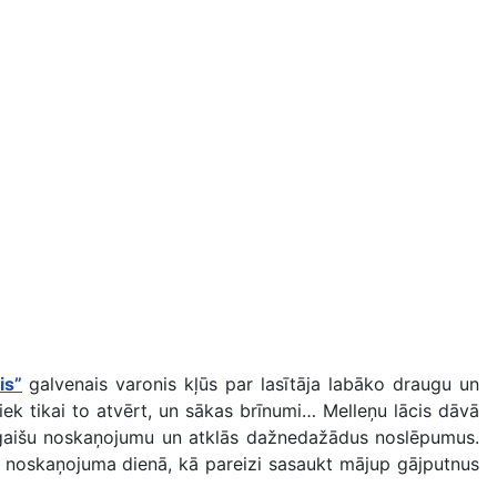
is”
galvenais varonis kļūs par lasītāja labāko draugu un
ek tikai to atvērt, un sākas brīnumi… Melleņu lācis dāvā
s gaišu noskaņojumu un atklās dažnedažādus noslēpumus.
ā noskaņojuma dienā, kā pareizi sasaukt mājup gājputnus