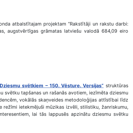
nda atbalstītajam projektam “Rakstītāji un rakstu darbi:
unas, augstvērtīgas grāmatas latviešu valodā 684,09 eiro
“Dziesmu svētkiem – 150. Vēsture. Versijas”
struktūras
smu svētku tapšanas un rašanās avotiem, iezīmēta dziesmu
dencēm, vokālās skaņveides metodoloģijas attīstībai līdz
režīmi ietekmējuši mūzikas izvēli, stilistiku, žanriskumu,
interesentiem, lai tās lappusēs apzinātu dziesmu svētku