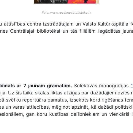
Foto: www.rezeknesbiblioteka.lv
attīstības centra izstrādātajam un Valsts Kultūrkapitāla fo
zeknes Centrālajai bibliotēkai un tās filiālēm iegādātas ja
ildināts ar 7 jaunām grāmatām.
Kolektīvās monogrāfijas
a. Uz šīs laika skalas liktas atziņas par dažādajiem dzie
pā svētku repertuāra pamatus, izsekots kordiriģēšanas ten
un varas attiecības, mēģinot apzināt, kā dažādi politiskie 
fesionāļiem, gan koru kustības dalībniekiem un vienkārši 