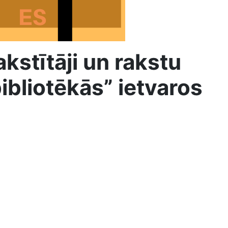
stītāji un rakstu
bibliotēkās” ietvaros