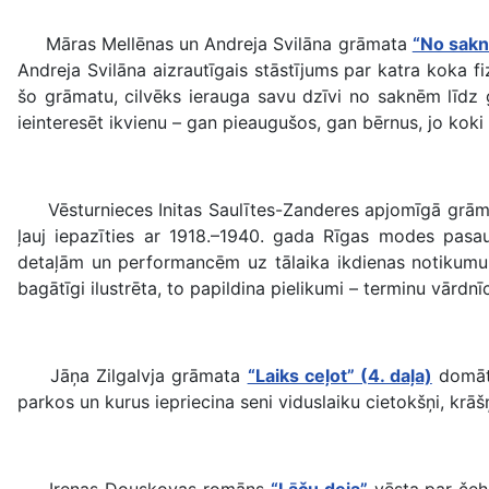
Māras Mellēnas un Andreja Svilāna grāmata
“No sak
Andreja Svilāna aizrautīgais stāstījums par katra koka fi
šo grāmatu, cilvēks ierauga savu dzīvi no saknēm līdz 
ieinteresēt ikvienu – gan pieaugušos, gan bērnus, jo kok
Vēsturnieces Initas Saulītes-Zanderes apjomīgā grā
ļauj iepazīties ar 1918.–1940. gada Rīgas modes pasaul
detaļām un performancēm uz tālaika ikdienas notikumu s
bagātīgi ilustrēta, to papildina pielikumi – terminu vārdn
Jāņa Zilgalvja grāmata
“Laiks ceļot” (4. daļa)
domāta
parkos un kurus iepriecina seni viduslaiku cietokšņi, krā
Irenas Douskovas romāns
“Lāču deja”
vēsta par čeh