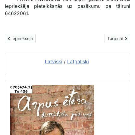
Iepriekšēja pieteikšanās uz pasākumu pa tālruni
64622061.
Iepriekšējais raksts: Būs tikšanās ar dzejnieci Līviju Liepdruvieti
Nākamais raks
Iepriekšējā
Turpināt
Latviski
/
Latgaliski