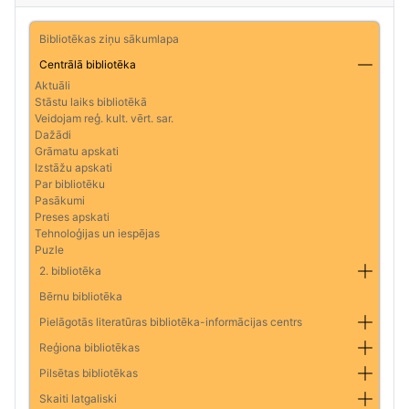
Bibliotēkas ziņu sākumlapa
Centrālā bibliotēka
Aktuāli
Stāstu laiks bibliotēkā
Veidojam reģ. kult. vērt. sar.
Dažādi
Grāmatu apskati
Izstāžu apskati
Par bibliotēku
Pasākumi
Preses apskati
Tehnoloģijas un iespējas
Puzle
2. bibliotēka
Bērnu bibliotēka
Pielāgotās literatūras bibliotēka-informācijas centrs
Reģiona bibliotēkas
Pilsētas bibliotēkas
Skaiti latgaliski