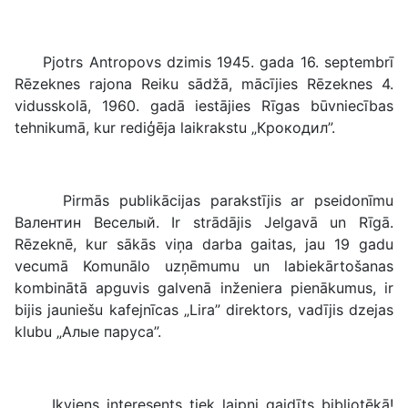
Pjotrs Antropovs dzimis 1945. gada 16. septembrī
Rēzeknes rajona Reiku sādžā, mācījies Rēzeknes 4.
vidusskolā, 1960. gadā iestājies Rīgas būvniecības
tehnikumā, kur rediģēja laikrakstu „Крокодил”.
Pirmās publikācijas parakstījis ar pseidonīmu
Валентин Веселый. Ir strādājis Jelgavā un Rīgā.
Rēzeknē, kur sākās viņa darba gaitas, jau 19 gadu
vecumā Komunālo uzņēmumu un labiekārtošanas
kombinātā apguvis galvenā inženiera pienākumus, ir
bijis jauniešu kafejnīcas „Lira” direktors, vadījis dzejas
klubu „Алые паруса”.
Ikviens interesents tiek laipni gaidīts bibliotēkā!