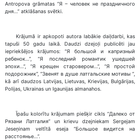
Antropova grāmatas “Я – человек не праздничного
дня…” atklāšanas svētki.
Krājumā ir apkopoti autora labākie daiļdarbi, kas
tapuši 50 gadu laikā. Daudzi dzejoļi publicēti jau
iepriekšējos krājumos: “Я большой и капризный
ребенок…”, “Я последний романтик ушедшей
эпохи…”, “Я крещен старовером…”, “Я простой
подорожник”, “Звенят в душе латгальские мотивы “,
kā arī daudzos Latvijas, Lietuvas, Krievijas, Bulgārijas,
Polijas, Ukrainas un Igaunijas almanahos.
Īpašu kolorītu krājumam piešķir cikls “Далеко от
Рязани Латгалия” un krievu dzejniekam Sergejam
Jeseņinam veltītā eseja “Большое видится на
расстоянье…”.