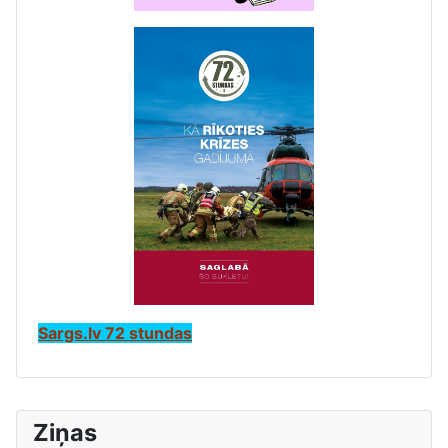
Sargs.lv 72 stundas
Ziņas