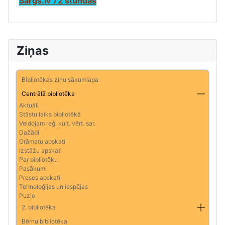
Sargs.lv 72 stundas
Ziņas
Bibliotēkas ziņu sākumlapa
Centrālā bibliotēka
Aktuāli
Stāstu laiks bibliotēkā
Veidojam reģ. kult. vērt. sar.
Dažādi
Grāmatu apskati
Izstāžu apskati
Par bibliotēku
Pasākumi
Preses apskati
Tehnoloģijas un iespējas
Puzle
2. bibliotēka
Bērnu bibliotēka