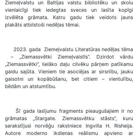
Ziemeļvalstu un Baltijas valstu bibliotēku un skolu
vienlaicīgi tiek iedegtas sveces un lasīta kopīgi
izvēlēta grāmata. Katru gadu tiek veidots jauns
plakāts atbilstoši nedēļas tēmai.
2023. gada Ziemeļvalstu Literatūras nedēļas tēma
– „Ziemassvētki Ziemeļvalstīs”. Dzirdot vārdu
„Ziemassvētki”, lielāko daļu cilvēku pārņem patīkamu
gaidu sajūta. Vieniem tie asociējas ar sirsnību, jauku
gaisotni un kopābūšanu, bet citiem – vientulību,
bēdām un atstumtību.
Šī gada lasījumu fragments pieaugušajiem ir no
grāmatas „Stargate. Ziemassvētku stāsts”, kuru
sarakstījusi norvēģu rakstniece Ingvilla H. Risheija.
Autore moderno ikdienas reālismu apvieno ar