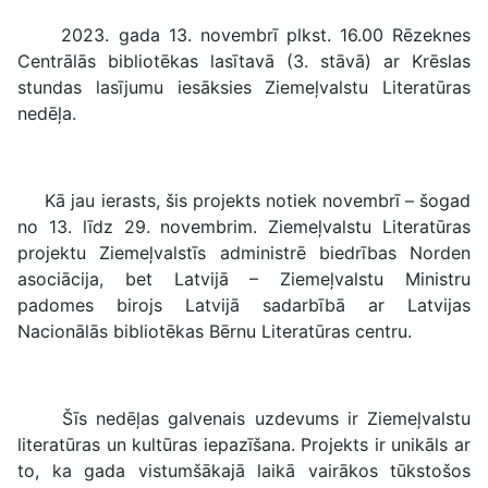
2023. gada 13. novembrī plkst. 16.00 Rēzeknes
Centrālās bibliotēkas lasītavā (3. stāvā) ar Krēslas
stundas lasījumu iesāksies Ziemeļvalstu Literatūras
nedēļa.
Kā jau ierasts, šis projekts notiek novembrī – šogad
no 13. līdz 29. novembrim. Ziemeļvalstu Literatūras
projektu Ziemeļvalstīs administrē biedrības Norden
asociācija, bet Latvijā – Ziemeļvalstu Ministru
padomes birojs Latvijā sadarbībā ar Latvijas
Nacionālās bibliotēkas Bērnu Literatūras centru.
Šīs nedēļas galvenais uzdevums ir Ziemeļvalstu
literatūras un kultūras iepazīšana. Projekts ir unikāls ar
to, ka gada vistumšākajā laikā vairākos tūkstošos