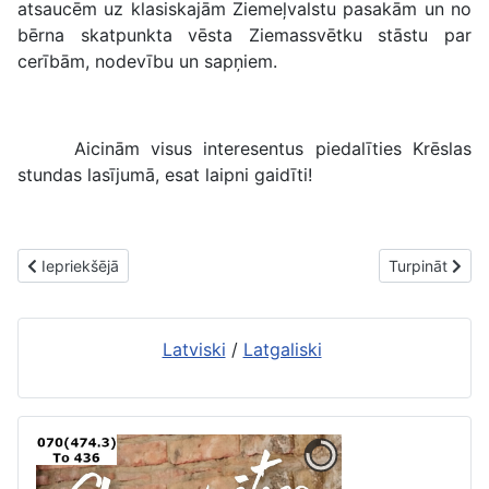
atsaucēm uz klasiskajām Ziemeļvalstu pasakām un no
bērna skatpunkta vēsta Ziemassvētku stāstu par
cerībām, nodevību un sapņiem.
Aicinām visus interesentus piedalīties Krēslas
stundas lasījumā, esat laipni gaidīti!
Iepriekšējais raksts: Kultūras nozares speciālistus aicina piedalīt
Nākamais raks
Iepriekšējā
Turpināt
Latviski
/
Latgaliski