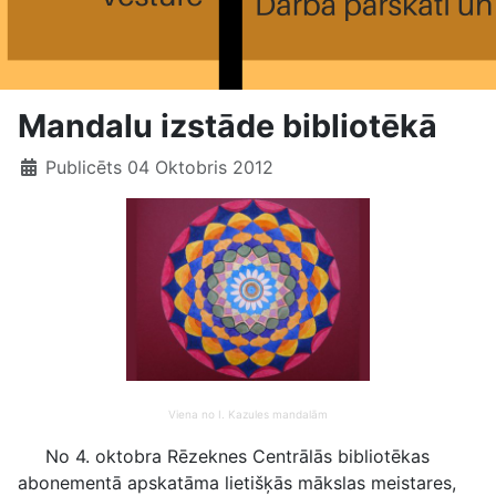
Mandalu izstāde bibliotēkā
Publicēts 04 Oktobris 2012
Viena no I. Kazules mandalām
No 4. oktobra Rēzeknes Centrālās bibliotēkas
abonementā apskatāma lietišķās mākslas meistares,