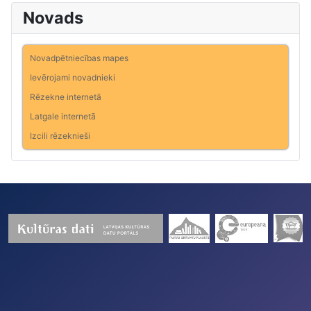
Novads
Novadpētniecības mapes
Ievērojami novadnieki
Rēzekne internetā
Latgale internetā
Izcili rēzeknieši