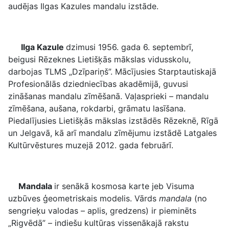
audējas Ilgas Kazules mandalu izstāde.
Ilga Kazule
dzimusi 1956. gada 6. septembrī,
beigusi Rēzeknes Lietišķās mākslas vidusskolu,
darbojas TLMS „Dzīpariņš”. Mācījusies Starptautiskajā
Profesionālās dziedniecības akadēmijā, guvusi
zināšanas mandalu zīmēšanā. Vaļasprieki – mandalu
zīmēšana, aušana, rokdarbi, grāmatu lasīšana.
Piedalījusies Lietišķās mākslas izstādēs Rēzeknē, Rīgā
un Jelgavā, kā arī mandalu zīmējumu izstādē Latgales
Kultūrvēstures muzejā 2012. gada februārī.
Mandala
ir senākā kosmosa karte jeb Visuma
uzbūves ģeometriskais modelis. Vārds
mandala
(no
sengrieķu valodas – aplis, gredzens) ir pieminēts
„Rigvēdā” – indiešu kultūras vissenākajā rakstu