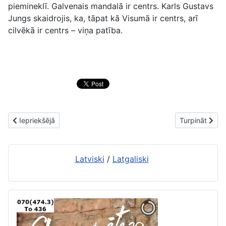
piemineklī. Galvenais mandalā ir centrs. Karls Gustavs
Jungs skaidrojis, ka, tāpat kā Visumā ir centrs, arī
cilvēkā ir centrs – viņa patība.
Iepriekšējais raksts: Skolotāju dienā
Nākamais raks
Iepriekšējā
Turpināt
Latviski
/
Latgaliski