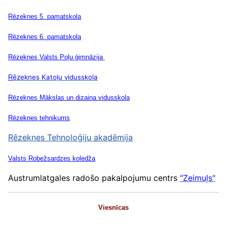
Rēzeknes
5. pamatskola
Rēzeknes
6. pamatskola
Rēzeknes
Valsts Poļu ģimnāzija
ēzeknes
Katoļu vidusskola
R
Rēzeknes
Mākslas un dizaina vidusskola
Rēzeknes tehnikums
Rēzeknes Tehnoloģiju akadēmija
Valsts
Robežsardzes koledža
Austrumlatgales radošo pakalpojumu centrs
"Zeimuļs"
Viesnīcas