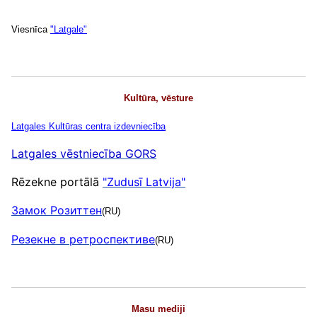
Viesnīca
"Latgale"
Kultūra, vēsture
Latgales
Kultūras centra izdevniecība
Latgales vēstniecība GORS
Rēzekne portālā
"Zudusī Latvija"
Замок Розиттен
(RU)
Резекне в ретроспективе
(RU)
Masu mediji