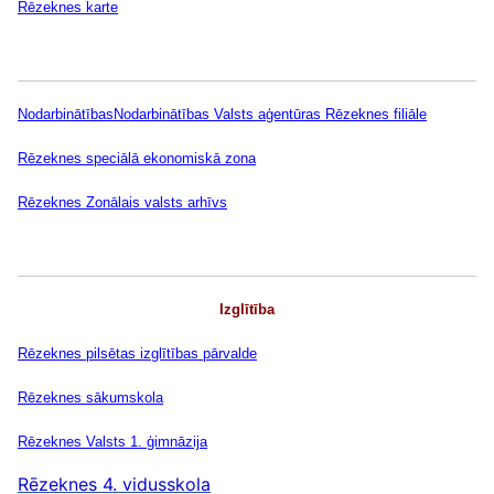
Rēzeknes
karte
Nodarbinātības
Nodarbinātības Valsts aģentūras Rēzeknes filiāle
Rēzeknes
speciālā ekonomiskā zona
Rēzeknes
Zonālais valsts arhīvs
Izglītība
Rēzeknes
pilsētas izglītības pārvalde
Rēzeknes
sākumskola
Rēzeknes
Valsts 1. ģimnāzija
Rēzeknes 4. vidusskola