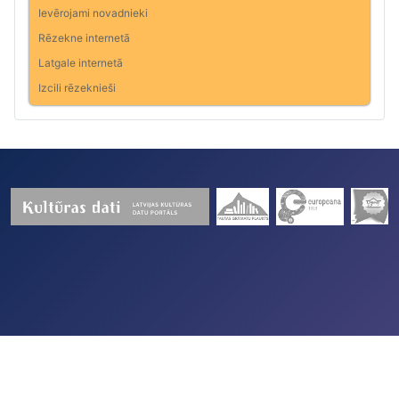
Ievērojami novadnieki
Rēzekne internetā
Latgale internetā
Izcili rēzeknieši