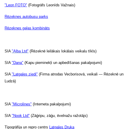
"Leon FOTO"
(Fotogrāfs Leonīds Važnais)
Rēzeknes
autobusu parks
Rēzeknes
gaļas kombināts
SIA
"Alba Ltd"
(Rēzeknē leilākais lokālais veikalu tīkls)
SIA
"Dana"
(Kapu pieminekļi un apbedīšanas pakalpojumi)
SIA
"Latgales ziedi"
(Firma atrodas Vecborisovā, veikali — Rēzeknē un
Ludzā)
SIA
"Microlines"
(Interneta pakalpojumi)
SIA
"Nook Ltd"
(Zāģripu, zāģu, ēvelnažu ražotājs)
Tipogrāfija un repro centrs
Latgales
Druka