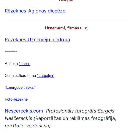
Rēzeknes-Aglonas diecēze
Uzņēmumi, firmas u. c.
Rēzeknes Uzņēmēju biedrība
------
Aptieka
"Lana"
Celtniecības firma
"Latgalija"
"Energoceltnieks"
FotoRēzekne
Nescereckis.com
Profesionāls fotogrāfs Sergejs
Neščereckis (
Reportāžas un reklāmas fotogrāfija,
portfolio veidošana
)