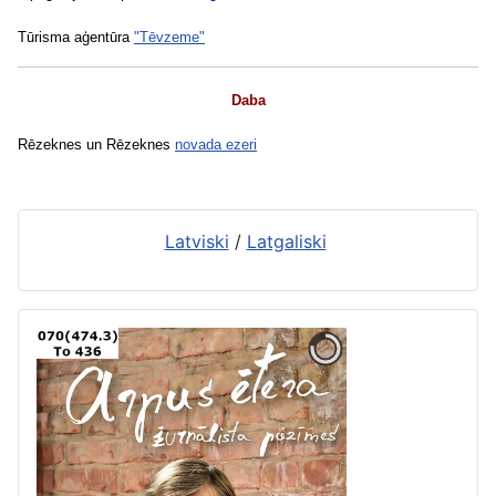
Tūrisma aģentūra
"Tēvzeme"
Daba
Rēzeknes un Rēzeknes
novada ezeri
Latviski
/
Latgaliski