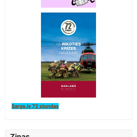
Sargs.lv 72 stundas
Ziņas