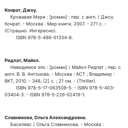
Конрат, Джоу.
Кровавая Мэри : [роман] : пер. с англ. / Джоу
Конрат. - Москва : Мир книги, 2007. - 271 с. -
(Страшно. Интересно).
ISBN 978-5-486-01334-8.
Ридпат, Майкл.
Невидимое зло : [роман] / Майкл Ридпат ; пер. с
англ. В. В. Антонова. - Москва : АСТ ; Владимир :
ВКТ, 2010. - 348, [2] с. ; 21 см. - (Thriller).
ISBN 978-5-17-063508-5. - ISBN 978-5-403-
03404-3. - ISBN 978-5-226-02419-1.
Славникова, Ольга Александровна.
Басилевс / Ольга Славникова. - Москва :