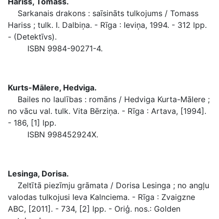
Hariss, Tomass.
Sarkanais drakons : saīsināts tulkojums / Tomass
Hariss ; tulk. I. Dalbiņa. - Rīga : Ieviņa, 1994. - 312 lpp.
- (Detektīvs).
ISBN 9984-90271-4.
Kurts-Mālere, Hedviga.
Bailes no laulības : romāns / Hedviga Kurta-Mālere ;
no vācu val. tulk. Vita Bērziņa. - Rīga : Artava, [1994].
- 186, [1] lpp.
ISBN 998452924X.
Lesinga, Dorisa.
Zeltītā piezīmju grāmata / Dorisa Lesinga ; no angļu
valodas tulkojusi Ieva Kalnciema. - Rīga : Zvaigzne
ABC, [2011]. - 734, [2] lpp. - Oriģ. nos.: Golden