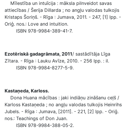
Mīlestība un intuīcija : māksla pilnveidot savas
attiecības / Šerija Dillarda ; no angļu valodas tulkojis
Kristaps Šoriņš. - Rīga : Jumava, 2011. - 247, [1] lpp. -
Oriģ. nos.: Love and intuition.
ISBN 978-9984-389-41-7.
Ezotēriskā gadagrāmata, 2011
/ sastādītāja Līga
Zītara. - Rīga : Lauku Avīze, 2010. - 256 lpp. : il.
ISBN 978-9984-8277-5-9.
Kastaņeda, Karloss.
Dona Huana mācības : jaki indiāņu zināšanu ceļš /
Karloss Kastaņeda ; no angļu valodas tulkojis Heinrihs
Jubels. - Rīga : Jumava, [2011]. - 221, [2] lpp. - Oriģ.
nos.: Teachings of Don Juan.
ISBN 978-9984-388-05-2.