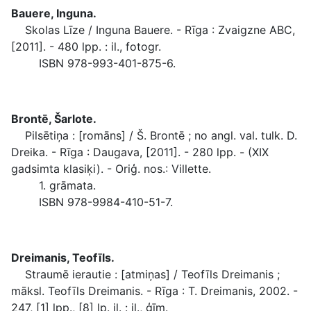
Bauere, Inguna.
Skolas Līze / Inguna Bauere. - Rīga : Zvaigzne ABC,
[2011]. - 480 lpp. : il., fotogr.
ISBN 978-993-401-875-6.
Brontē, Šarlote.
Pilsētiņa : [romāns] / Š. Brontē ; no angl. val. tulk. D.
Dreika. - Rīga : Daugava, [2011]. - 280 lpp. - (XIX
gadsimta klasiķi). - Oriģ. nos.: Villette.
1. grāmata.
ISBN 978-9984-410-51-7.
Dreimanis, Teofīls.
Straumē ierautie : [atmiņas] / Teofīls Dreimanis ;
māksl. Teofīls Dreimanis. - Rīga : T. Dreimanis, 2002. -
247, [1] lpp., [8] lp. il. : il., ģīm.