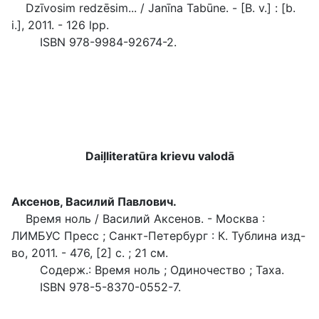
Dzīvosim redzēsim... / Janīna Tabūne. - [B. v.] : [b.
i.], 2011. - 126 lpp.
ISBN 978-9984-92674-2.
Daiļliteratūra krievu valodā
Аксенов, Василий Павлович.
Время ноль / Василий Аксенов. - Москва :
ЛИМБУС Пресс ; Санкт-Петербург : К. Тублина изд-
во, 2011. - 476, [2] с. ; 21 см.
Содерж.: Время ноль ; Одиночество ; Таха.
ISBN 978-5-8370-0552-7.