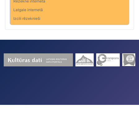
Rēzekne internetā
Latgale internetā
Izcili rēzeknieši