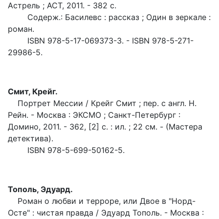
Астрель ; АСТ, 2011. - 382 с.
Содерж.: Басилевс : рассказ ; Один в зеркале :
роман.
ISBN 978-5-17-069373-3. - ISBN 978-5-271-
29986-5.
Смит, Крейг.
Портрет Мессии / Крейг Смит ; пер. с англ. Н.
Рейн. - Москва : ЭКСМО ; Санкт-Петербург :
Домино, 2011. - 362, [2] с. : ил. ; 22 см. - (Мастера
детектива).
ISBN 978-5-699-50162-5.
Тополь, Эдуард.
Роман о любви и терроре, или Двое в "Норд-
Осте" : чистая правда / Эдуард Тополь. - Москва :