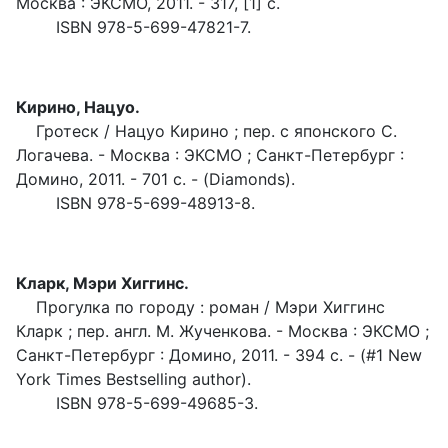
Москва : ЭКСМО, 2011. - 317, [1] с.
ISBN 978-5-699-47821-7.
Кирино, Нацуо.
Гротеск / Нацуо Кирино ; пер. с японского С.
Логачева. - Москва : ЭКСМО ; Санкт-Петербург :
Домино, 2011. - 701 с. - (Diamonds).
ISBN 978-5-699-48913-8.
Кларк, Мэри Хиггинс.
Прогулка по городу : роман / Мэри Хиггинс
Кларк ; пер. англ. М. Жученкова. - Москва : ЭКСМО ;
Санкт-Петербург : Домино, 2011. - 394 с. - (#1 New
York Times Bestselling author).
ISBN 978-5-699-49685-3.