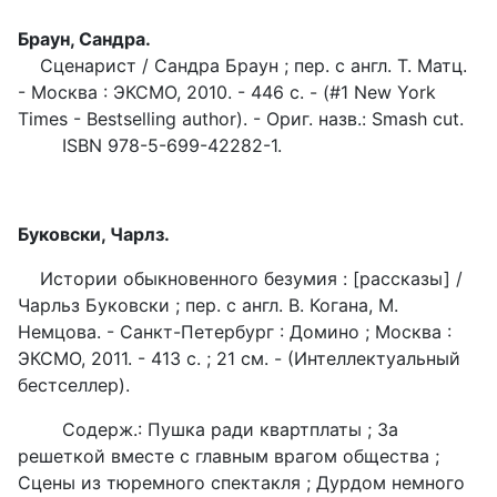
Браун, Сандра.
Сценарист / Сандра Браун ; пер. с англ. Т. Матц.
- Москва : ЭКСМО, 2010. - 446 с. - (#1 New York
Times - Bestselling author). - Ориг. назв.: Smash cut.
ISBN 978-5-699-42282-1.
Буковски, Чарлз.
Истории обыкновенного безумия : [рассказы] /
Чарльз Буковски ; пер. с англ. В. Когана, М.
Немцова. - Санкт-Петербург : Домино ; Москва :
ЭКСМО, 2011. - 413 с. ; 21 см. - (Интеллектуальный
бестселлер).
Содерж.: Пушка ради квартплаты ; За
решеткой вместе с главным врагом общества ;
Сцены из тюремного спектакля ; Дурдом немного