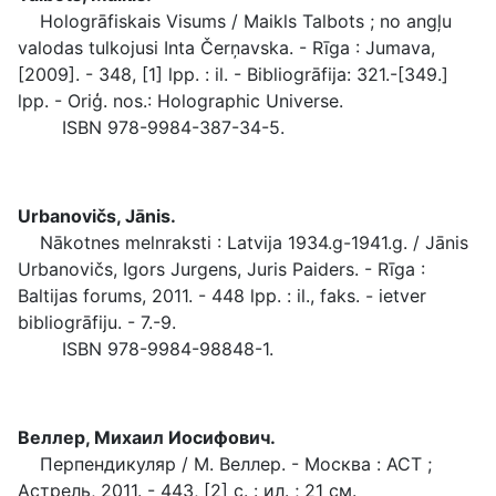
Hologrāfiskais Visums / Maikls Talbots ; no angļu
valodas tulkojusi Inta Čerņavska. - Rīga : Jumava,
[2009]. - 348, [1] lpp. : il. - Bibliogrāfija: 321.-[349.]
lpp. - Oriģ. nos.: Holographic Universe.
ISBN 978-9984-387-34-5.
Urbanovičs, Jānis.
Nākotnes melnraksti : Latvija 1934.g-1941.g. / Jānis
Urbanovičs, Igors Jurgens, Juris Paiders. - Rīga :
Baltijas forums, 2011. - 448 lpp. : il., faks. - ietver
bibliogrāfiju. - 7.-9.
ISBN 978-9984-98848-1.
Веллер, Михаил Иосифович.
Перпендикуляр / М. Веллер. - Москва : ACT ;
Астрель, 2011. - 443, [2] с. : ил. ; 21 см.