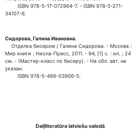
ISBN 978-5-17-072964-7. - ISBN 978-5-271-
34107-6.
Сидорова, Галина Ивановна.
Отделка бисером / Галина Сидорова. - Москва :
Мир книги ; Ниола-Пресс, 2011. - 94, [1] с. : ил. ; 24
см. - (Мастер-класс по бисеру). - На обл. авт. не
указан.
ISBN 978-5-486-03906-5.
Daiļliteratūra latviešu valodā