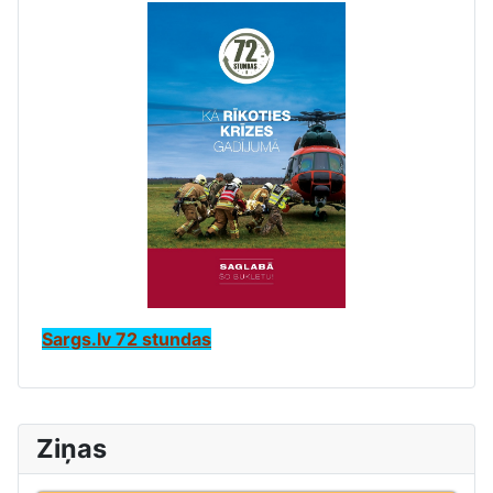
Sargs.lv 72 stundas
Ziņas