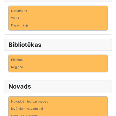
Datubāzes
Wi-Fi
Depozitārijs
Bibliotēkas
Pilsētas
Reģiona
Novads
Novadpētniecības mapes
Ievērojami novadnieki
Rēzekne internetā