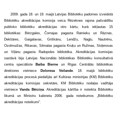
2009. gada 18. un 19. maijā Latvijas Bibliotēku padomes izveidotā
Bibliotēku akreditācijas komisija veica Rēzeknes rajona pašvaldību
publisko bibliotēku akreditācijas otro kārtu, kurā iekļautas 15
bibliotēkas: Bērzgales, Čornajas pagasta Ratnieku un Rāznas,
Dekšāres, Gaigalavas, Griškānu, Lendžu, Nagļu, Nautrēnu,
Ozolmuižas, Rikavas, Silmalas pagasta Kruķu un Ružinas, Stoļerovas
un Viļānu pagasta Radopoles bibliotēka. Akreditācijas komisijas
sastāvā bija Latvijas Nacionālās bibliotēkas Bibliotēku konsultatīvā
centra speciāliste
Baiba Bierne
un Rīgas Centrālās bibliotēkas
direktores vietniece
Doloresa Veilande
.
18. maijā bibliotēku
akreditācijas procesā piedalījās arī Kultūras ministrijas (KM) Bibliotēku
akreditācijas komisijas sekretāre, KM Bibliotēku nodaļas vadītāja
vietniece
Vanda Bērziņa
.
Akreditācijas kārtība ir noteikta Bibliotēku
likumā un Ministru kabineta 2006. gada noteikumos „Bibliotēku
akreditācijas noteikumi”.