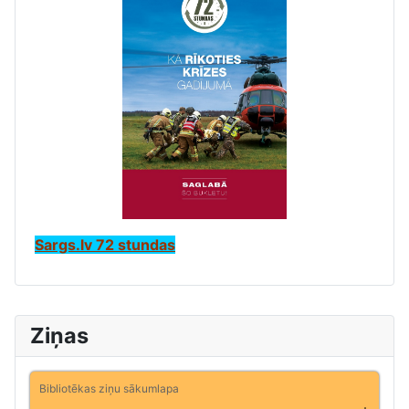
Sargs.lv 72 stundas
Ziņas
Bibliotēkas ziņu sākumlapa