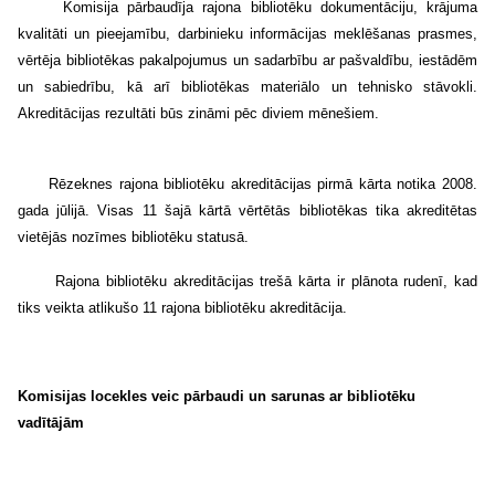
Komisija pārbaudīja rajona bibliotēku dokumentāciju, krājuma
kvalitāti un pieejamību, darbinieku informācijas meklēšanas prasmes,
vērtēja bibliotēkas pakalpojumus un sadarbību ar pašvaldību, iestādēm
un sabiedrību, kā arī
bibliotēkas materiālo un tehnisko stāvokli.
Akreditācijas rezultāti būs zināmi pēc diviem mēnešiem.
Rēzeknes rajona bibliotēku akreditācijas pirmā kārta notika 2008.
gada jūlijā. Visas 11 šajā kārtā vērtētās bibliotēkas tika akreditētas
vietējās nozīmes bibliotēku statusā.
Rajona bibliotēku akreditācijas trešā kārta ir plānota rudenī, kad
tiks veikta atlikušo 11 rajona bibliotēku akreditācija.
Komisijas locekles veic pārbaudi un sarunas ar bibliotēku
vadītājām