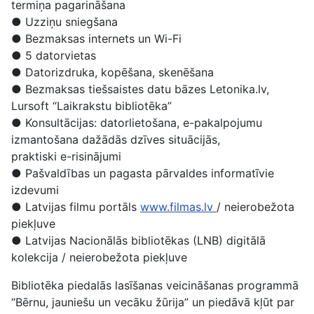
termiņa pagarināšana
● Uzziņu sniegšana
● Bezmaksas internets un Wi-Fi
● 5 datorvietas
● Datorizdruka, kopēšana, skenēšana
● Bezmaksas tiešsaistes datu bāzes Letonika.lv,
Lursoft “Laikrakstu bibliotēka”
● Konsultācijas: datorlietošana, e-pakalpojumu
izmantošana dažādās dzīves situācijās,
praktiski e-risinājumi
● Pašvaldības un pagasta pārvaldes informatīvie
izdevumi
● Latvijas filmu portāls
www.filmas.lv
/ neierobežota
piekļuve
● Latvijas Nacionālās bibliotēkas (LNB) digitālā
kolekcija / neierobežota piekļuve
Bibliotēka piedalās lasīšanas veicināšanas programmā
“Bērnu, jauniešu un vecāku žūrija” un piedāvā kļūt par