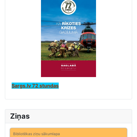
Sargs.lv 72 stundas
Ziņas
Bibliotēkas ziņu sākumlapa