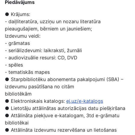
Piedāvājums
● Krājums:
- daiļliteratūra, uzziņu un nozaru literatūra
pieaugušajiem, bērniem un jauniešiem;
Izdevumu veidi:
- grāmatas
- seriālizdevumi: laikraksti, žurnāli
- audiovizuālie resursi: CD, DVD
- spēles
- tematiskās mapes
● Starpbibliotēku abonementa pakalpojumi (SBA) –
izdevumu pasūtīšana no citām
bibliotēkām
● Elektroniskais katalogs:
ej.uz/e-katalogs
● Lietotāju attālinātas autorizācijas datu piešķiršana
● Attālināta piekļuve e-katalogam, 3td e-grāmatu
bibliotēkai
● Attālināta izdevumu rezervēšana un lietošanas