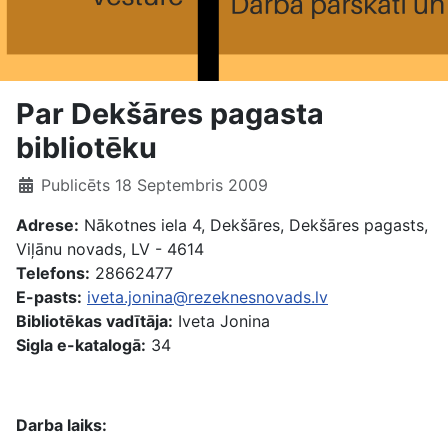
Par Dekšāres pagasta
bibliotēku
Publicēts 18 Septembris 2009
Adrese:
Nākotnes iela 4, Dekšāres, Dekšāres pagasts,
Viļānu novads, LV - 4614
Telefons:
28662477
E-pasts:
iveta.jonina
@rezeknesnovads.lv
Bibliotēkas vadītāja:
Iveta Jonina
Sigla e-katalogā:
34
Darba laiks: