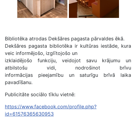
Bibliotēka atrodas Dekšāres pagasta pārvaldes ēkā.
Dekšāres pagasta bibliotēka ir kultūras iestāde, kura
veic informējošo, izglītojošo un
izklaidējošo funkciju, veidojot savu krājumu un
atbilstošu vidi, nodrošinot brīvu
informācijas pieejamību un saturīgu brīvā laika
pavadīšanu.
Publicitāte sociālo tīklu vietnē:
https://www.facebook.com/profile.php?
id=61576365630953