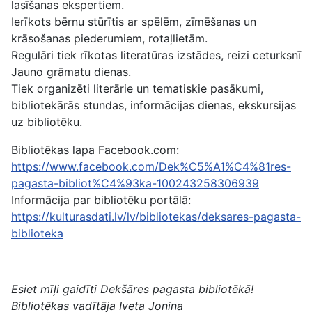
lasīšanas ekspertiem.
Ierīkots bērnu stūrītis ar spēlēm, zīmēšanas un
krāsošanas piederumiem, rotaļlietām.
Regulāri tiek rīkotas literatūras izstādes, reizi ceturksnī
Jauno grāmatu dienas.
Tiek organizēti literārie un tematiskie pasākumi,
bibliotekārās stundas, informācijas dienas, ekskursijas
uz bibliotēku.
Bibliotēkas lapa Facebook.com:
https://www.facebook.com/Dek%C5%A1%C4%81res-
pagasta-bibliot%C4%93ka-100243258306939
Informācija par bibliotēku portālā:
https://kulturasdati.lv/lv/bibliotekas/deksares-pagasta-
biblioteka
Esiet mīļi gaidīti Dekšāres pagasta bibliotēkā!
Bibliotēkas vadītāja Iveta Jonina