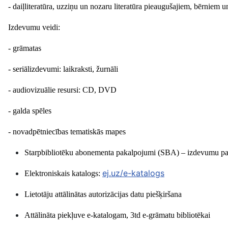
- daiļliteratūra, uzziņu un nozaru literatūra pieaugušajiem, bērniem u
Izdevumu veidi:
- grāmatas
- seriālizdevumi: laikraksti, žurnāli
- audiovizuālie resursi: CD, DVD
- galda spēles
- novadpētniecības tematiskās mapes
Starpbibliotēku abonementa pakalpojumi (SBA) – izdevumu pas
ej.uz/e-katalogs
Elektroniskais katalogs:
Lietotāju attālinātas autorizācijas datu piešķiršana
Attālināta piekļuve e-katalogam, 3td e-grāmatu bibliotēkai