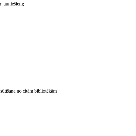
n jauniešiem;
ūtīšana no citām bibliotēkām