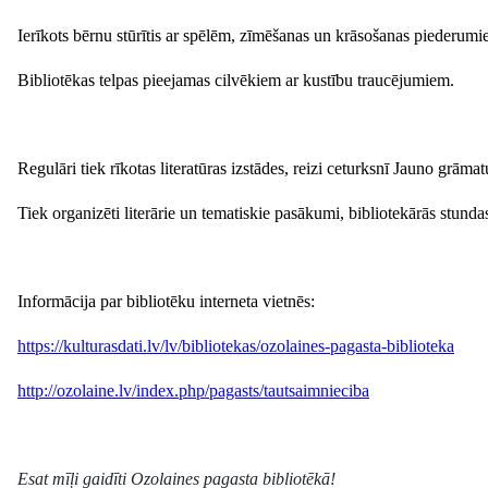
Ierīkots bērnu stūrītis ar spēlēm, zīmēšanas un krāsošanas piederumi
Bibliotēkas telpas pieejamas cilvēkiem ar kustību traucējumiem.
Regulāri tiek rīkotas literatūras izstādes, reizi ceturksnī Jauno grāmat
Tiek organizēti literārie un tematiskie pasākumi, bibliotekārās stunda
Informācija par bibliotēku interneta vietnēs:
https://kulturasdati.lv/lv/bibliotekas/ozolaines-pagasta-biblioteka
http://ozolaine.lv/index.php/pagasts/tautsaimnieciba
Esat mīļi gaidīti Ozolaines pagasta bibliotēkā!