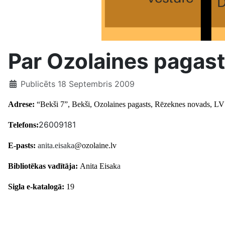
Par Ozolaines pagast
Publicēts 18 Septembris 2009
Adrese:
“Bekši 7”, Bekši, Ozolaines pagasts, Rēzeknes novads, LV
26009181
Telefons:
E-pasts:
anita.eisaka
@ozolaine.lv
Bibliotēkas vadītāja:
Anita Eisak
a
Sigla e-katalogā:
19