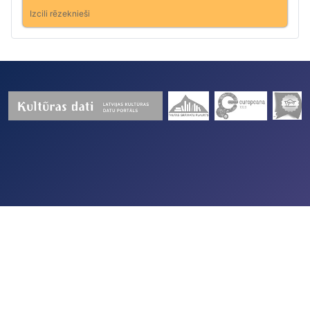
Izcili rēzeknieši