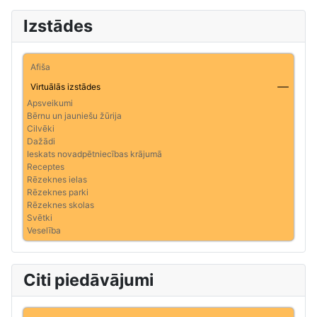
Izstādes
Afiša
Virtuālās izstādes
Apsveikumi
Bērnu un jauniešu žūrija
Cilvēki
Dažādi
Ieskats novadpētniecības krājumā
Receptes
Rēzeknes ielas
Rēzeknes parki
Rēzeknes skolas
Svētki
Veselība
Citi piedāvājumi