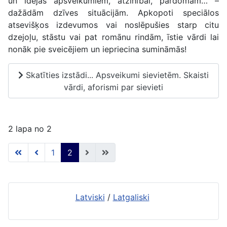
un idejas apsveikumiem, atzinībai, pārdomām… –
dažādām dzīves situācijām. Apkopoti speciālos
atsevišķos izdevumos vai noslēpušies starp citu
dzejoļu, stāstu vai pat romānu rindām, īstie vārdi lai
nonāk pie sveicējiem un iepriecina sumināmās!
Skatīties izstādi... Apsveikumi sievietēm. Skaisti
vārdi, aforismi par sievieti
2 lapa no 2
1
2
Latviski
/
Latgaliski