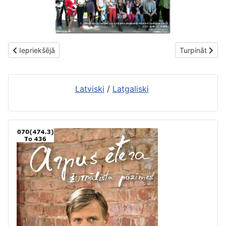
Iepriekšējais raksts: Jānis Klīdzējs – jubilejas izstāde
Nākamais rakst
Iepriekšējā
Turpināt
Latviski
/
Latgaliski