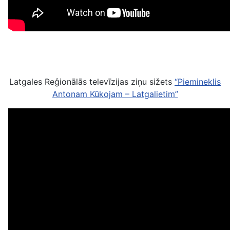
Latgales Reģionālās televīzijas ziņu sižets
“Piemineklis
Antonam Kūkojam – Latgalietim”