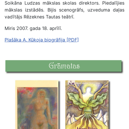
Soikāna Ludzas mākslas skolas direktors. Piedalījies
mākslas izstādēs. Bijis scenogrāfs, uzveduma daļas
vadītājs Rēzeknes Tautas teātrī.
Miris 2007. gada 18. aprīlī.
Plašāka A. Kūkoja biogrāfija [PDF]