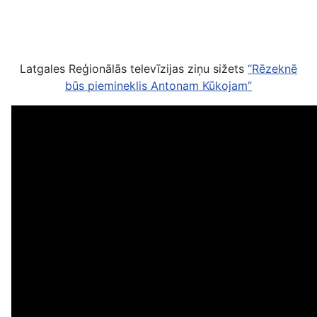
Latgales Reģionālās televīzijas ziņu sižets
“Rēzeknē
būs piemineklis Antonam Kūkojam”