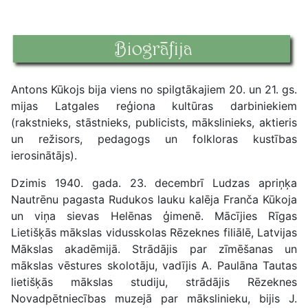
Antons Kūkojs bija viens no spilgtākajiem 20. un 21. gs.
mijas Latgales reģiona kultūras darbiniekiem
(rakstnieks, stāstnieks, publicists, mākslinieks, aktieris
un režisors, pedagogs un folkloras kustības
ierosinātājs).
Dzimis 1940. gada. 23. decembrī Ludzas apriņķa
Nautrēnu pagasta Rudukos lauku kalēja Franča Kūkoja
un viņa sievas Helēnas ģimenē. Mācījies Rīgas
Lietišķās mākslas vidusskolas Rēzeknes filiālē, Latvijas
Mākslas akadēmijā. Strādājis par zīmēšanas un
mākslas vēstures skolotāju, vadījis A. Paulāna Tautas
lietišķās mākslas studiju, strādājis Rēzeknes
Novadpētniecības muzejā par mākslinieku, bijis J.