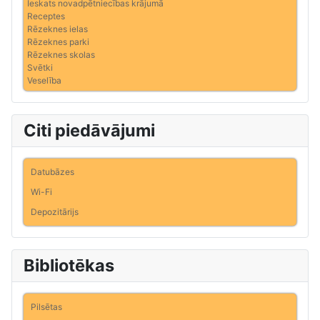
Ieskats novadpētniecības krājumā
Receptes
Rēzeknes ielas
Rēzeknes parki
Rēzeknes skolas
Svētki
Veselība
Citi piedāvājumi
Datubāzes
Wi-Fi
Depozitārijs
Bibliotēkas
Pilsētas