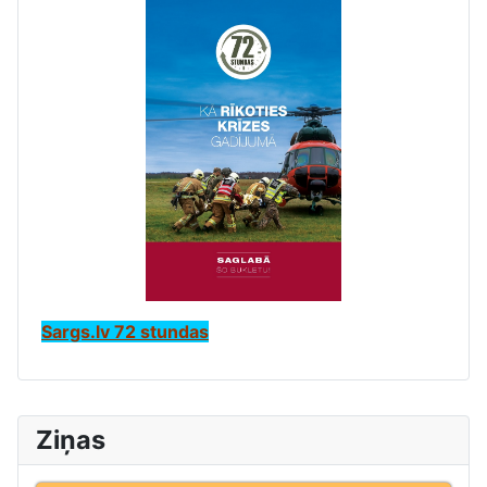
Sargs.lv 72 stundas
Ziņas