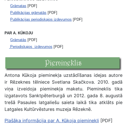
Grāmatas
[PDF]
Publikācijas grāmatās
[PDF]
Publikācijas periodiskajos izdevumos
[PDF]
PAR A. KŪKOJU
Grāmatās
[PDF]
Periodiskajos izdevumos
[PDF]
Antona Kūkoja pieminekļa uzstādīšanas idejas autore
ir Rēzeknes tēlniece Svetlana Skačkova. 2010. gadā
viņa izveidoja pieminekļa maketu. Piemineklis tika
izgatavots Sanktpēterburgā un 2012. gada 8. augustā
trešā Pasaules latgaliešu saieta laikā tika atklāts pie
Latgales Kultūrvēstures muzeja Rēzeknē.
Plašāka informācija par A. Kūkoja pieminekli
[PDF]