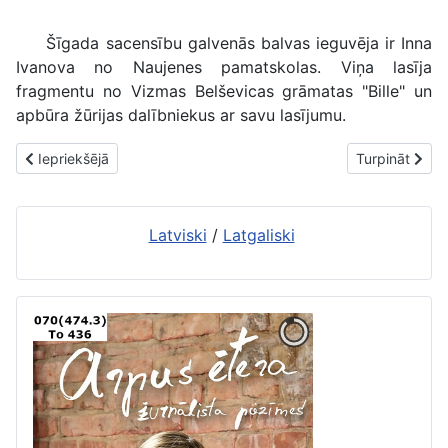
Šīgada sacensību galvenās balvas ieguvēja ir Inna
Ivanova no Naujenes pamatskolas. Viņa lasīja
fragmentu no Vizmas Belševicas grāmatas "Bille" un
apbūra žūrijas dalībniekus ar savu lasījumu.
Iepriekšējais raksts: Dodies pilsētā un atceries aizgājušo laiku R
Nākamais raks
Iepriekšējā
Turpināt
Latviski
/
Latgaliski