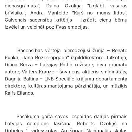
dienasgrāmata", Daina Ozoliņa "Izglābt vasaras
brīvlaiku", Andra Manfelde "Kurš no mums lidos".
Galvenais sacensību kritērijs – izrādīt cieņu bērnu
izvēlei un veicināt pozitīvas emocijas.
Sacensības vērtēja pieredzējusi žūrija – Renāte
Punka, "Jāņa Rozes apgāda" izpilddirektore, tulkotāja;
Diāna Bērza – Latvijas Radio režisore, divu grāmatu
autore; Valters Krauze – šovmens, aktieris, smīdinātājs;
Dagnija Baltiņa – LNB Speciālo krājumu departamenta
direktore, kultūras mantojuma pārzinātāja, un mūziķis
Ralfs Eilands.
Pasākuma gaitā savos iespaidos dalījās pirmais
Latvijas čempions lasīšanā Roberts Ozoliņš no
Dobeles 1. vidusskolas. Arī šogad Nacionālās skaļās