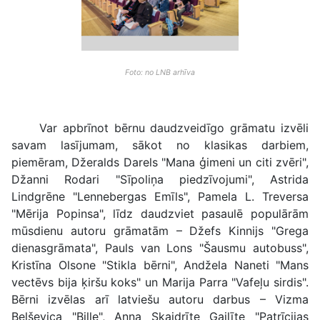
Foto: no LNB arhīva
Var apbrīnot bērnu daudzveidīgo grāmatu izvēli
savam lasījumam, sākot no klasikas darbiem,
piemēram, Džeralds Darels "Mana ģimeni un citi zvēri",
Džanni Rodari "Sīpoliņa piedzīvojumi", Astrida
Lindgrēne "Lennebergas Emīls", Pamela L. Treversa
"Mērija Popinsa", līdz daudzviet pasaulē populārām
mūsdienu autoru grāmatām – Džefs Kinnijs "Grega
dienasgrāmata", Pauls van Lons "Šausmu autobuss",
Kristīna Olsone "Stikla bērni", Andžela Naneti "Mans
vectēvs bija ķiršu koks" un Marija Parra "Vafeļu sirdis".
Bērni izvēlas arī latviešu autoru darbus – Vizma
Belševica "Bille", Anna Skaidrīte Gailīte "Patrīcijas