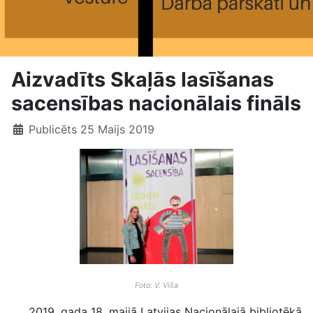
Aizvadīts Skaļās lasīšanas
sacensības nacionālais fināls
Publicēts 25 Maijs 2019
Foto: V. Viša
2019. gada 18. maijā Latvijas Nacionālajā bibliotēkā