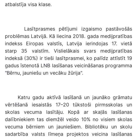
atbalstīja visa klase.
Lasītprasmes pētījumi izgaismo pastāvošās
problēmas Latvijā. Kā liecina 2018. gada medijpratības
indekss Eiropas valstīs, Latvija ierindojas 17. vietā
starp 35 valstīm. Vislielākais svars medijpratības
indeksā (30%) ir tieši lasītprasmei, ko palīdz attīstīt 19
gadus īstenotā LNB lasīšanas veicināšanas programma
"Bērnu, jauniešu un vecāku žūrija".
Katru gadu aktīvā lasīšanā un jaunāko grāmatu
vērtēšanā iesaistās 17–20 tūkstoši pirmsskolas un
skolas vecuma lasītāju. Kopā ar skaļās lasīšanas
dalībniekiem tas diemžēl veido 10% no visiem skolas
vecuma bērniem un jauniešiem. Bibliotēku un skolu
sadarbība valsts līmeņa projektos veicina lasīšanas