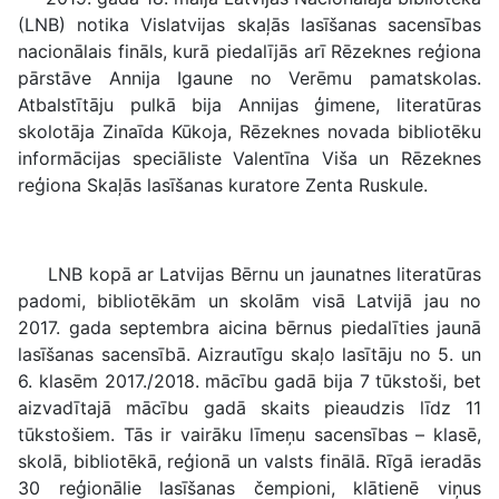
(LNB) notika Vislatvijas skaļās lasīšanas sacensības
nacionālais fināls, kurā piedalījās arī Rēzeknes reģiona
pārstāve Annija Igaune no Verēmu pamatskolas.
Atbalstītāju pulkā bija Annijas ģimene, literatūras
skolotāja Zinaīda Kūkoja, Rēzeknes novada bibliotēku
informācijas speciāliste Valentīna Viša un Rēzeknes
reģiona Skaļās lasīšanas kuratore Zenta Ruskule.
LNB kopā ar Latvijas Bērnu un jaunatnes literatūras
padomi, bibliotēkām un skolām visā Latvijā jau no
2017. gada septembra aicina bērnus piedalīties jaunā
lasīšanas sacensībā. Aizrautīgu skaļo lasītāju no 5. un
6. klasēm 2017./2018. mācību gadā bija 7 tūkstoši, bet
aizvadītajā mācību gadā skaits pieaudzis līdz 11
tūkstošiem. Tās ir vairāku līmeņu sacensības – klasē,
skolā, bibliotēkā, reģionā un valsts finālā. Rīgā ieradās
30 reģionālie lasīšanas čempioni, klātienē viņus