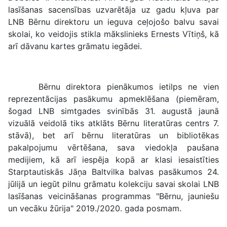
lasīšanas sacensības uzvarētāja uz gadu kļuva par
LNB Bērnu direktoru un ieguva ceļojošo balvu savai
skolai, ko veidojis stikla mākslinieks Ernests Vītiņš, kā
arī dāvanu kartes grāmatu iegādei.
Bērnu direktora pienākumos ietilps ne vien
reprezentācijas pasākumu apmeklēšana (piemēram,
šogad LNB simtgades svinībās 31. augustā jaunā
vizuālā veidolā tiks atklāts Bērnu literatūras centrs 7.
stāvā), bet arī bērnu literatūras un bibliotēkas
pakalpojumu vērtēšana, sava viedokļa paušana
medijiem, kā arī iespēja kopā ar klasi iesaistīties
Starptautiskās Jāņa Baltvilka balvas pasākumos 24.
jūlijā un iegūt pilnu grāmatu kolekciju savai skolai LNB
lasīšanas veicināšanas programmas "Bērnu, jauniešu
un vecāku žūrija" 2019./2020. gada posmam.