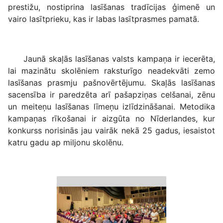
prestižu, nostiprina lasīšanas tradīcijas ģimenē un
vairo lasītprieku, kas ir labas lasītprasmes pamatā.
Jaunā skaļās lasīšanas valsts kampaņa ir iecerēta,
lai mazinātu skolēniem raksturīgo neadekvāti zemo
lasīšanas prasmju pašnovērtējumu. Skaļās lasīšanas
sacensība ir paredzēta arī pašapziņas celšanai, zēnu
un meiteņu lasīšanas līmeņu izlīdzināšanai. Metodika
kampaņas rīkošanai ir aizgūta no Nīderlandes, kur
konkurss norisinās jau vairāk nekā 25 gadus, iesaistot
katru gadu ap miljonu skolēnu.