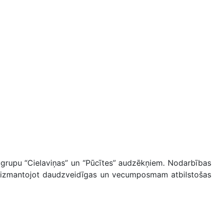
” grupu “Cielaviņas” un “Pūcītes” audzēkņiem. Nodarbības
mes, izmantojot daudzveidīgas un vecumposmam atbilstošas