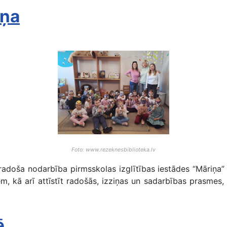
iņa
Foto: www.rezeknesbiblioteka.lv
un radoša nodarbība pirmsskolas izglītības iestādes “Māriņa
niem, kā arī attīstīt radošās, izziņas un sadarbības pras
ē