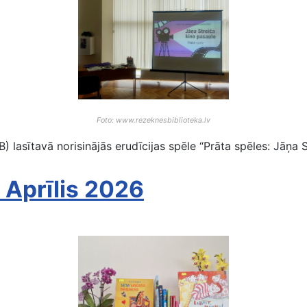
Foto: www.rezeknesbiblioteka.lv
 lasītavā norisinājās erudīcijas spēle “Prāta spēles: Jāņa S
 Aprīlis 2026