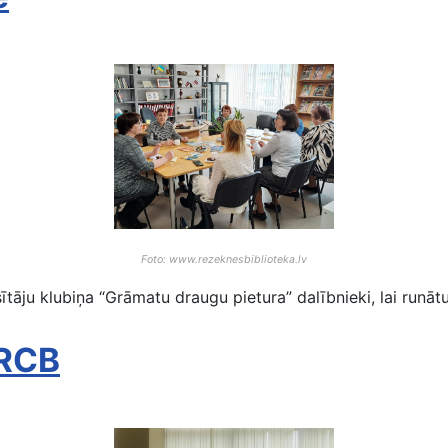
Foto: www.rezeknesbiblioteka.lv
ītāju klubiņa “Grāmatu draugu pietura” dalībnieki, lai runāt
 RCB