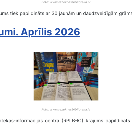
Foto: www.rezeknesbiblioteka.lv
ājums tiek papildināts ar 30 jaunām un daudzveidīgām grām
umi. Aprīlis 2026
Foto: www.rezeknesbiblioteka.lv
iotēkas-informācijas centra (RPLB-IC) krājums papildināt