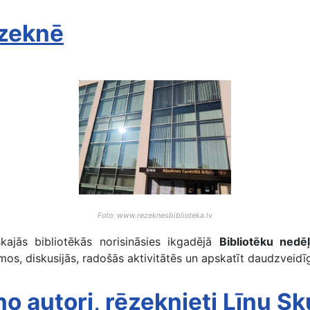
ēzeknē
Foto: www.rezeknesbiblioteka.lv
ajās bibliotēkās norisināsies ikgadējā
Bibliotēku ned
mos, diskusijās, radošās aktivitātēs un apskatīt daudzveidī
o autori, rēzeknieti Līnu Sk