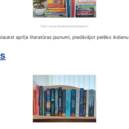
Foto: www.rezeknesbiblioteka.lv
laukst aprīļa literatūras jaunumi, piedāvājot pelēko ikdien
is