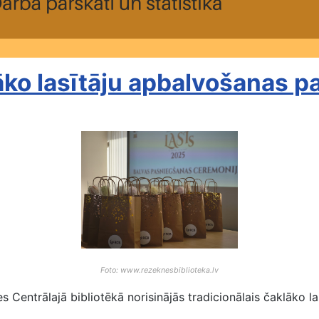
lāko lasītāju apbalvošanas 
Foto: www.rezeknesbiblioteka.lv
es Centrālajā bibliotēkā norisinājās tradicionālais čaklāko 