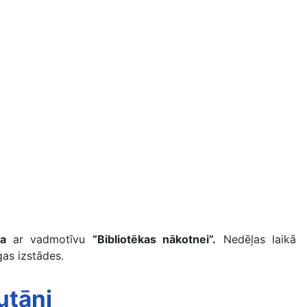
ēļa
ar vadmotīvu
“Bibliotēkas nākotnei”.
Nedēļas laikā
gas izstādes.
utāni