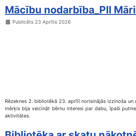
Mācību nodarbība_PII Mār
Publicēts 23 Aprīlis 2026
Rēzeknes 2. bibliotēkā 23. aprīlī norisinājās izzinoša 
mērķis bija veicināt bērnu interesi par dabu, īpaši put
aktivitātes.
Bibliotēka ar skatu nākotn