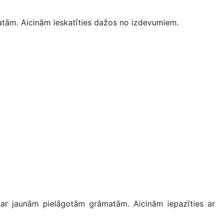
atām. Aicinām ieskatīties dažos no izdevumiem.
s ar jaunām pielāgotām grāmatām. Aicinām iepazīties ar