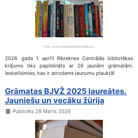
Foto: www.rezeknesbiblioteka.lv
2026. gada 1. aprīlī Rēzeknes Centrālās bibliotēkas
krājums tiks papildināts ar 26 jaunām grāmatām.
Ieskatīsimies, kas ir atrodams jaunumu plauktā!
Grāmatas BJVŽ 2025 laureātes.
Jauniešu un vecāku žūrija
Publicēts 28 Marts 2026