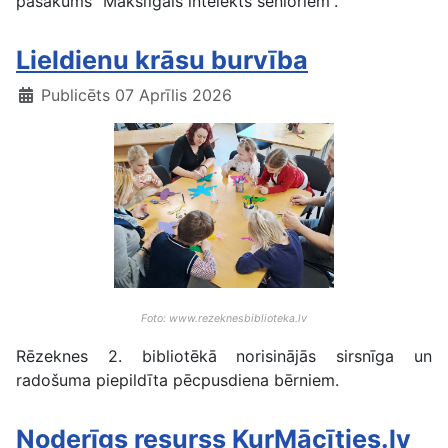
pasākums “Mākslīgais intelekts senioriem”.
Lieldienu krāsu burvība
Publicēts 07 Aprīlis 2026
Foto: www.rezeknesbiblioteka.lv
Rēzeknes 2. bibliotēkā norisinājās sirsnīga un
radošuma piepildīta pēcpusdiena bērniem.
Noderīgs resurss KurMācīties.lv