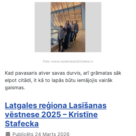
Foto: www.rezeknesbiblioteka.lv
Kad pavasaris atver savas durvis, arī grāmatas sāk
elpot citādi, it kā to lapās būtu iemājojis vairāk
gaismas.
Latgales reģiona Lasīšanas
vēstnese 2025 – Kristīne
Stafecka
Publicēts 24 Marts 2026