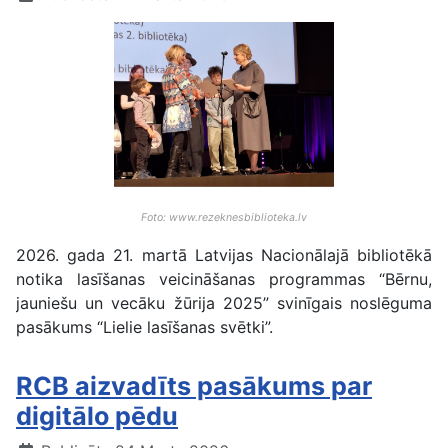
Foto: www.rezeknesbiblioteka.lv
2026. gada 21. martā Latvijas Nacionālajā bibliotēkā
notika lasīšanas veicināšanas programmas “Bērnu,
jauniešu un vecāku žūrija 2025” svinīgais noslēguma
pasākums “Lielie lasīšanas svētki”.
RCB aizvadīts pasākums par
digitālo pēdu