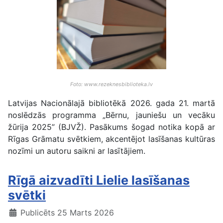
Foto: www.rezeknesbiblioteka.lv
Latvijas Nacionālajā bibliotēkā 2026. gada 21. martā
noslēdzās programma „Bērnu, jauniešu un vecāku
žūrija 2025” (BJVŽ). Pasākums šogad notika kopā ar
Rīgas Grāmatu svētkiem, akcentējot lasīšanas kultūras
nozīmi un autoru saikni ar lasītājiem.
Rīgā aizvadīti Lielie lasīšanas
svētki
Publicēts 25 Marts 2026