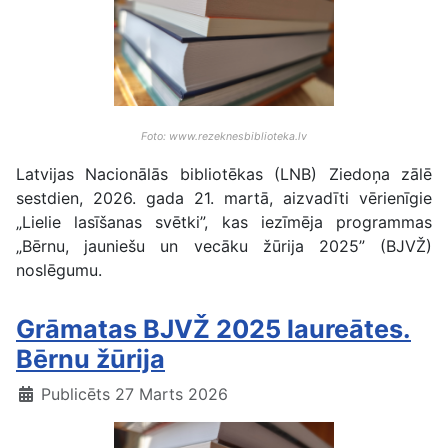
Foto: www.rezeknesbiblioteka.lv
Latvijas Nacionālās bibliotēkas (LNB) Ziedoņa zālē
sestdien, 2026. gada 21. martā, aizvadīti vērienīgie
„Lielie lasīšanas svētki”, kas iezīmēja programmas
„Bērnu, jauniešu un vecāku žūrija 2025” (BJVŽ)
noslēgumu.
Grāmatas BJVŽ 2025 laureātes.
Bērnu žūrija
Publicēts 27 Marts 2026