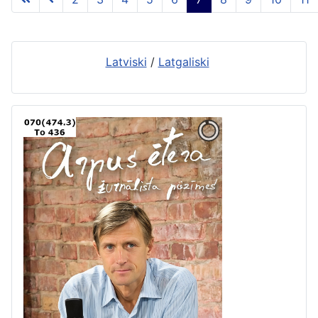
7 lapa no 117
Latviski
/
Latgaliski