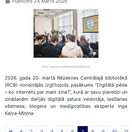
Publicēts 24 Marts 2026
Foto: www.rezeknesbiblioteka.lv
2026. gada 20. martā Rēzeknes Centrālajā bibliotēkā
(RCB) norisinājās izglītojošs pasākums “Digitālā pēda
– ko internets par mani zina?”, kurā ar savu pieredzi un
zināšanām dalījās digitālā satura veidotāja, lasīšanas
vēstnese, blogere un medijpratības eksperte Inga
Kaļva-Miņina.
2
3
4
5
6
7
8
9
10
11