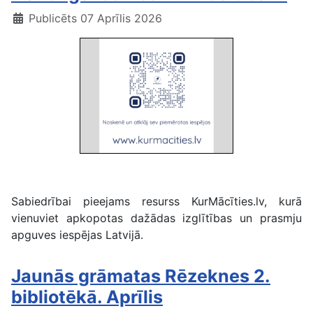
Publicēts 07 Aprīlis 2026
KurMācīties.lv
Sabiedrībai pieejams resurss KurMācīties.lv, kurā
vienuviet apkopotas dažādas izglītības un prasmju
apguves iespējas Latvijā.
Jaunās grāmatas Rēzeknes 2.
bibliotēkā. Aprīlis