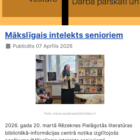
Mākslīgais intelekts senioriem
Publicēts 07 Aprīlis 2026
Foto: www.rezeknesbiblioteka.lv
2026. gada 20. martā Rēzeknes Pielāgotās literatūras
bibliotēkā-informācijas centrā notika izglītojošs