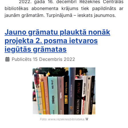
2022. gada 16. decembrī Rēzeknes Centrālās
bibliotēkas abonementa krājums tiek papildināts ar
jaunām grāmatām. Turpinājumā – ieskats jaunumos.
Jauno grāmatu plauktā nonāk
projekta 2. posma ietvaros
iegūtās grāmatas
Publicēts 15 Decembris 2022
v
Foto: www.rezeknesbiblioteka.l