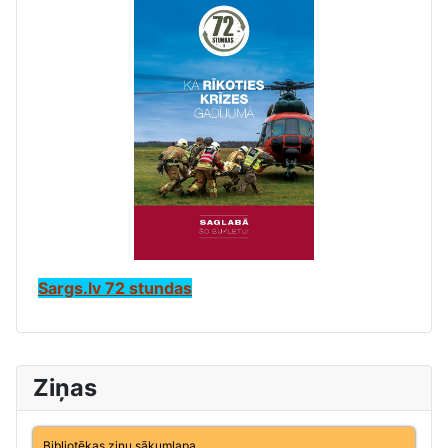
Sargs.lv 72 stundas
Ziņas
Bibliotēkas ziņu sākumlapa