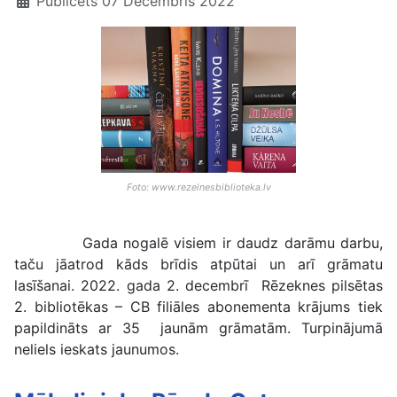
Publicēts 07 Decembris 2022
Foto: www.rezelnesbiblioteka.lv
Gada nogalē visiem ir daudz darāmu darbu,
taču jāatrod kāds brīdis atpūtai un arī grāmatu
lasīšanai. 2022. gada 2. decembrī Rēzeknes pilsētas
2. bibliotēkas – CB filiāles abonementa krājums tiek
papildināts ar 35 jaunām grāmatām. Turpinājumā
neliels ieskats jaunumos.