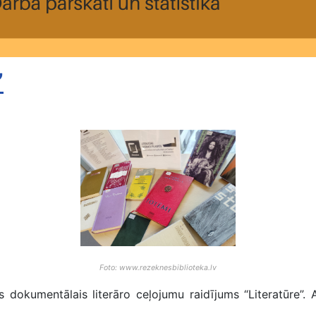
”
Foto: www.rezeknesbiblioteka.lv
umentālais literāro ceļojumu raidījums “Literatūre”. Arī