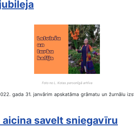
jubileja
Foto no L. Kotas personīgā arhīva
gada 31. janvārim apskatāma grāmatu un žurnālu izstāde
aicina savelt sniegavīru