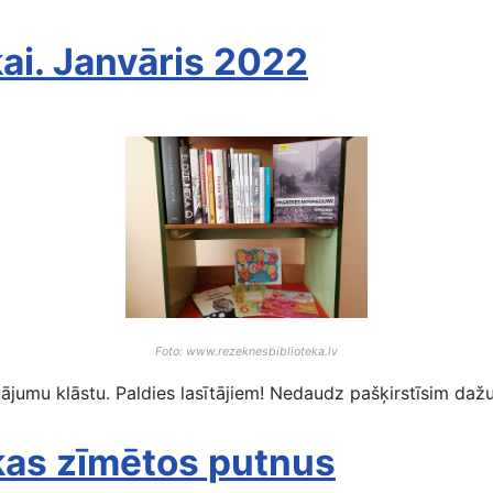
ai. Janvāris 2022
Foto: www.rezeknesbiblioteka.lv
umu klāstu. Paldies lasītājiem! Nedaudz pašķirstīsim daž
akas zīmētos putnus