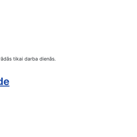
ādās tikai darba dienās.
āde