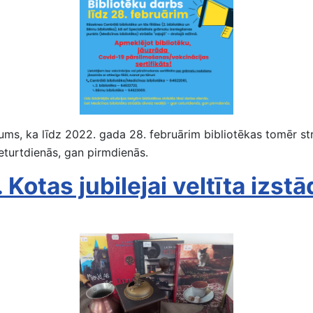
ums, ka līdz 2022. gada 28. februārim bibliotēkas tomēr str
eturtdienās, gan pirmdienās.
 Kotas jubilejai veltīta izst