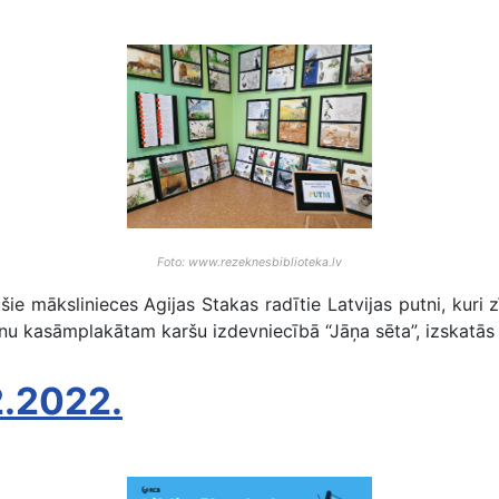
Foto: www.rezeknesbiblioteka.lv
mākslinieces Agijas Stakas radītie Latvijas putni, kuri zī
u kasāmplakātam karšu izdevniecībā “Jāņa sēta”, izskatās g
2.2022.