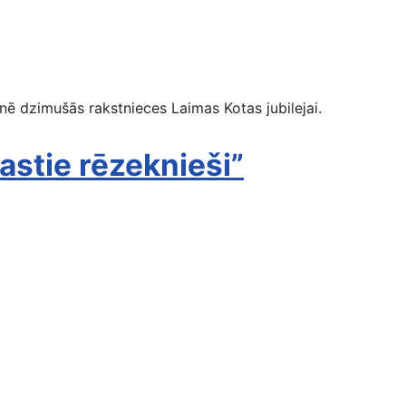
ē dzimušās rakstnieces Laimas Kotas jubilejai.
stie rēzeknieši”