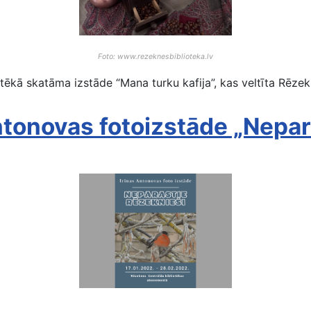
Foto: www.rezeknesbiblioteka.lv
ēkā skatāma izstāde “Mana turku kafija”, kas veltīta Rēzekn
tonovas fotoizstāde „Nepara
Neparastie rēzeknieši