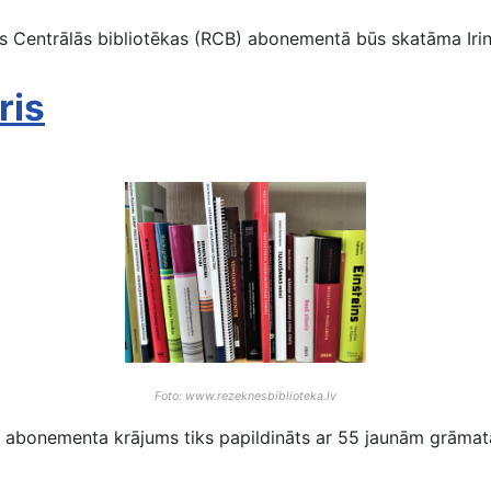
Centrālās bibliotēkas (RCB) abonementā būs skatāma Irina
ris
Foto: www.rezeknesbiblioteka.lv
abonementa krājums tiks papildināts ar 55 jaunām grāmatā