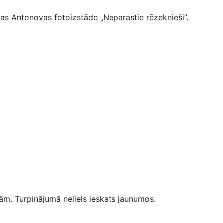
s Antonovas fotoizstāde „Neparastie rēzeknieši”.
m. Turpinājumā neliels ieskats jaunumos.