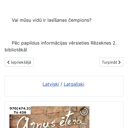
Vai mūsu vidū ir lasīšanas čempions?
Pēc papildus informācijas vērsieties Rēzeknes 2.
bibliotēkā!
Iepriekšējais raksts: Maltā izvēlēti “Nacionālās skaļās lasīšanas s
Nākamais raks
Iepriekšējā
Turpināt
Latviski
/
Latgaliski