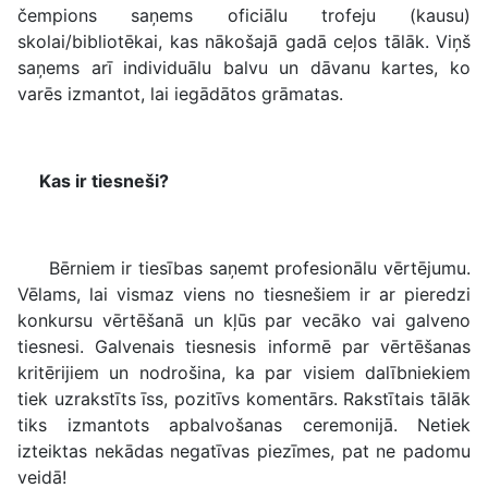
čempions saņems oficiālu trofeju (kausu)
skolai/bibliotēkai, kas nākošajā gadā ceļos tālāk. Viņš
saņems arī individuālu balvu un dāvanu kartes, ko
varēs izmantot, lai iegādātos grāmatas.
Kas ir tiesneši?
Bērniem ir tiesības saņemt profesionālu vērtējumu.
Vēlams, lai vismaz viens no tiesnešiem ir ar pieredzi
konkursu vērtēšanā un kļūs par vecāko vai galveno
tiesnesi. Galvenais tiesnesis informē par vērtēšanas
kritērijiem un nodrošina, ka par visiem dalībniekiem
tiek uzrakstīts īss, pozitīvs komentārs. Rakstītais tālāk
tiks izmantots apbalvošanas ceremonijā. Netiek
izteiktas nekādas negatīvas piezīmes, pat ne padomu
veidā!