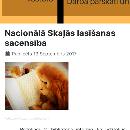
Nacionālā Skaļās lasīšanas
sacensība
Publicēts 13 Septembris 2017
Foto: www.rezeknesbiblioteka.lv
Rēzeknes 2. bibliotēka informē, ka līdztekus