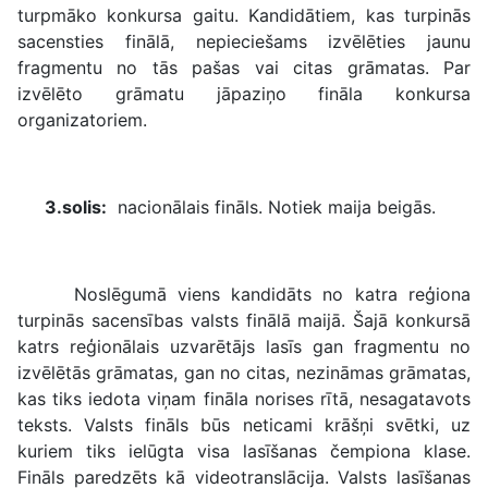
turpmāko konkursa gaitu. Kandidātiem, kas turpinās
sacensties finālā, nepieciešams izvēlēties jaunu
fragmentu no tās pašas vai citas grāmatas. Par
izvēlēto grāmatu jāpaziņo fināla konkursa
organizatoriem.
3.solis:
nacionālais fināls. Notiek maija beigās.
Noslēgumā viens kandidāts no katra reģiona
turpinās sacensības valsts finālā maijā. Šajā konkursā
katrs reģionālais uzvarētājs lasīs gan fragmentu no
izvēlētās grāmatas, gan no citas, nezināmas grāmatas,
kas tiks iedota viņam fināla norises rītā, nesagatavots
teksts. Valsts fināls būs neticami krāšņi svētki, uz
kuriem tiks ielūgta visa lasīšanas čempiona klase.
Fināls paredzēts kā videotranslācija. Valsts lasīšanas