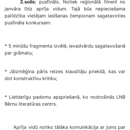
2.solis:
pusfināls. Notiek reģionālā līmenī no
janvāra līdz aprīļa vidum. Tajā būs nepieciešama
palīdzība vietējam lasīšanas čempionam sagatavoties
pusfināla konkursam:
* 5 minūšu fragmenta izvēlē, ievadvārdu sagatavošanā
par grāmatu;
* Jāizmēģina pāris reizes klausītāju priekšā, kas var
dot konstruktīvu kritiku;
* Lietderīgu padomu apspriešanā, ko nodrošinās LNB
Bērnu literatūras centrs.
Aprīļa vidū notiks tālāka komunikācija ar jums par