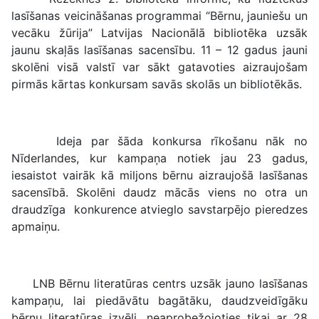
lasīšanas veicināšanas programmai “Bērnu, jauniešu un
vecāku žūrija” Latvijas Nacionālā bibliotēka uzsāk
jaunu skaļās lasīšanas sacensību. 11 – 12 gadus jauni
skolēni visā valstī var sākt gatavoties aizraujošam
pirmās kārtas konkursam savās skolās un bibliotēkās.
Ideja par šāda konkursa rīkošanu nāk no
Nīderlandes, kur kampaņa notiek jau 23 gadus,
iesaistot vairāk kā miljons bērnu aizraujošā lasīšanas
sacensībā. Skolēni daudz mācās viens no otra un
draudzīga konkurence atvieglo savstarpējo pieredzes
apmaiņu.
LNB Bērnu literatūras centrs uzsāk jauno lasīšanas
kampaņu, lai piedāvātu bagātāku, daudzveidīgāku
bērnu literatūras izvēli, neaprobežojoties tikai ar 28