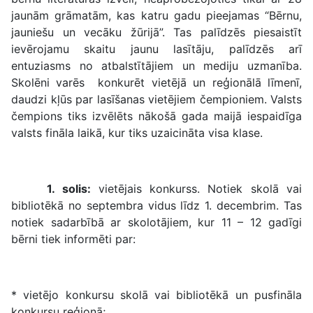
jaunām grāmatām, kas katru gadu pieejamas “Bērnu,
jauniešu un vecāku žūrijā”. Tas palīdzēs piesaistīt
ievērojamu skaitu jaunu lasītāju, palīdzēs arī
entuziasms no atbalstītājiem un mediju uzmanība.
Skolēni varēs konkurēt vietējā un reģionālā līmenī,
daudzi kļūs par lasīšanas vietējiem čempioniem. Valsts
čempions tiks izvēlēts nākošā gada maijā iespaidīga
valsts fināla laikā, kur tiks uzaicināta visa klase.
1. solis:
vietējais konkurss. Notiek skolā vai
bibliotēkā no septembra vidus līdz 1. decembrim. Tas
notiek sadarbībā ar skolotājiem, kur 11 – 12 gadīgi
bērni tiek informēti par:
* vietējo konkursu skolā vai bibliotēkā un pusfināla
konkursu reģionā;