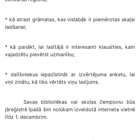
* kā atrast grāmatas, kas vislabāk ir piemērotas skaļai
lasīšanai;
* kā panākt, lai lasītājā ir interesanti klausīties, kam
vajadzētu pievērst uzmanību;
* dalībniekus iepazīstināt ar izvērtējuma anketu, lai
viņi zinātu, kā tiks vērtēts viņu lasījums.
Savas bibliotēkas vai skolas čempionu būs
jāreģistrē īpašā šim nolūkam izveidotā interneta vietnē
līdz 1. decembrim.