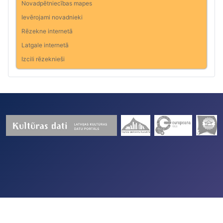
Novadpētniecības mapes
Ievērojami novadnieki
Rēzekne internetā
Latgale internetā
Izcili rēzeknieši