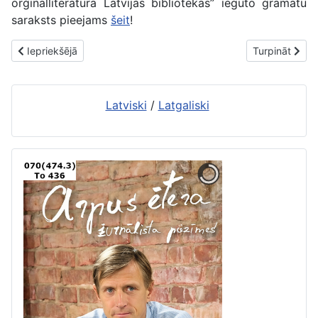
orģinālliteratūra Latvijas bibliotēkās” iegūto grāmatu
saraksts pieejams
šeit
!
Iepriekšējais raksts: Atskats uz Bibliotēku nedēļas aktivitātēm R
Nākamais raks
Iepriekšējā
Turpināt
Latviski
/
Latgaliski