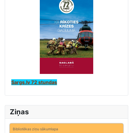
Sargs.lv 72 stundas
Ziņas
Bibliotēkas ziņu sākumlapa