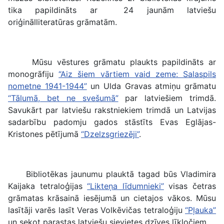
tika papildināts ar 24 jaunām latviešu
oriģinālliteratūras grāmatām.
Mūsu vēstures grāmatu plaukts papildināts ar
monogrāfiju
“Aiz šiem vārtiem vaid zeme: Salaspils
nometne 1941-1944”
un Ulda Gravas atmiņu grāmatu
“Tālumā, bet ne svešumā”
par latviešiem trimdā.
Savukārt par latviešu rakstniekiem trimdā un Latvijas
sadarbību padomju gados stāstīts Evas Eglājas-
Kristones pētījumā
“Dzelzsgriezēji”
.
Bibliotēkas jaunumu plauktā tagad būs Vladimira
Kaijaka tetraloģijas
“Likteņa līdumnieki”
visas četras
grāmatas krāsainā iesējumā un cietajos vākos. Mūsu
lasītāji varēs lasīt Veras Volkēvičas tetraloģiju
“Pļauka”
un sekot parastas latviešu sievietes dzīves līkločiem.