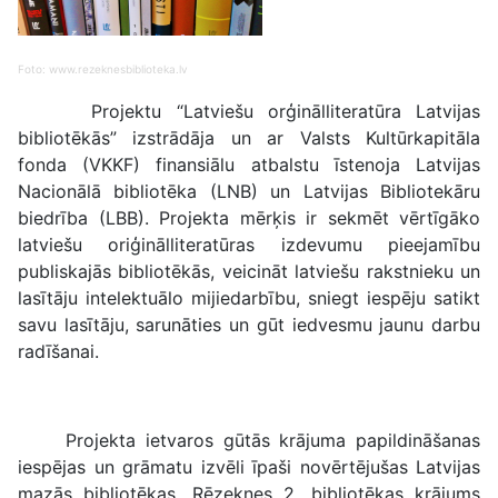
Foto: www.rezeknesbiblioteka.lv
Projektu “Latviešu orģinālliteratūra Latvijas
bibliotēkās” izstrādāja un ar Valsts Kultūrkapitāla
fonda (VKKF) finansiālu atbalstu īstenoja Latvijas
Nacionālā bibliotēka (LNB) un Latvijas Bibliotekāru
biedrība (LBB). Projekta mērķis ir sekmēt vērtīgāko
latviešu oriģinālliteratūras izdevumu pieejamību
publiskajās bibliotēkās, veicināt latviešu rakstnieku un
lasītāju intelektuālo mijiedarbību, sniegt iespēju satikt
savu lasītāju, sarunāties un gūt iedvesmu jaunu darbu
radīšanai.
Projekta ietvaros gūtās krājuma papildināšanas
iespējas un grāmatu izvēli īpaši novērtējušas Latvijas
mazās bibliotēkas. Rēzeknes 2. bibliotēkas krājums