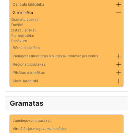
Centrālā bibliotēka
2. bibliotēka
Grāmatu apskati
Dažādi
Izstāžu apskati
Par bibliotēku
Pasākumi
Bērnu bibliotēka
Pielāgotās literatūras bibliotēka-informācijas centrs
Reģiona bibliotēkas
Pilsētas bibliotēkas
Skaiti latgaliski
Grāmatas
Jaunieguvumu saraksti
Virtuālās jaunieguvumu izstādes