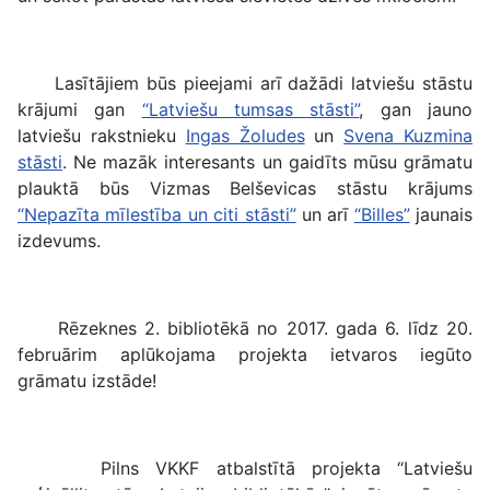
Lasītājiem būs pieejami arī dažādi latviešu stāstu
krājumi gan
“Latviešu tumsas stāsti”
, gan jauno
latviešu rakstnieku
Ingas Žoludes
un
Svena Kuzmina
stāsti
. Ne mazāk interesants un gaidīts mūsu grāmatu
plauktā būs Vizmas Belševicas stāstu krājums
“Nepazīta mīlestība un citi stāsti”
un arī
“Billes”
jaunais
izdevums.
Rēzeknes 2. bibliotēkā no 2017. gada 6. līdz 20.
februārim aplūkojama projekta ietvaros iegūto
grāmatu izstāde!
Pilns VKKF atbalstītā projekta “Latviešu