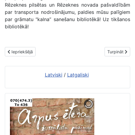
Rēzeknes pilsētas un Rēzeknes novada pašvaldībām
par transporta nodrošinājumu, paldies mūsu palīgiem
par grāmatu “kalna” sanešanu bibliotēkā! Uz tikšanos
bibliotēkā!
Iepriekšējais raksts: Izgaismošanas akcija “Esot vienoti, esam sti
Nākamais raks
Iepriekšējā
Turpināt
Latviski
/
Latgaliski