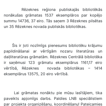
Rēzeknes reģiona publiskajās bibliotēkās
nonākušas grāmatas 1537 eksemplāros par kopējo
summu 14736, 37 eiro. Tās saņem 3 Rēzeknes pilsētas
un 35 Rēzeknes novada publiskās bibliotēkas.
Šis ir ļoti nozīmīgs pienesums bibliotēku krājumu
papildināšanai ar vērtīgām nozaru literatūras un
daiļliteratūras grāmatām. Rēzeknes Centrālā bibliotēka
ir saņēmusi 123 grāmatu eksemplārus 1161,17 eiro
vērtībā, Rēzeknes novada bibliotēkas – 1414
eksemplārus 13575, 20 eiro vērtībā.
Lai grāmatas nonāktu pie mūsu lasītājiem, tika
paveikts apjomīgs darbs. Paldies LNB speciālistiem
par projekta organizēšanu, koordinēšanu! Pateicamies