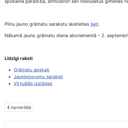
spokaina parādība, atmodinot sen noklusētus ģimenes nos
Pilnu jauno grāmatu sarakstu skatieties
šeit
.
Nākamā jauno grāmatu diena abonementā – 2. septembrī
Līdzīgi raksti
Grāmatu apskati
Jaunieguvumu saraksti
Virtuālās izstādes
Iepriekšējais raksts: Jaunās grāmatas. 2. septembris
Iepriekšējā