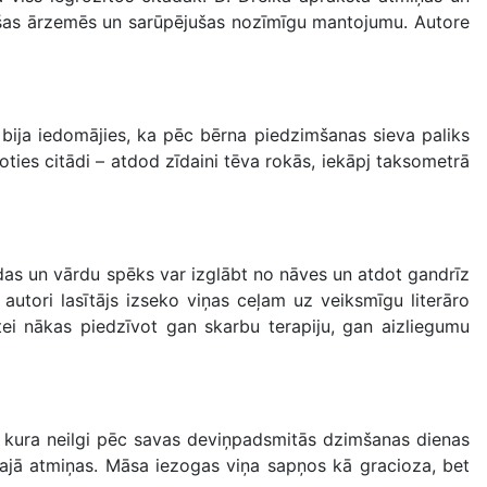
jušas ārzemēs un sarūpējušas nozīmīgu mantojumu. Autore
 bija iedomājies, ka pēc bērna piedzimšanas sieva paliks
oties citādi – atdod zīdaini tēva rokās, iekāpj taksometrā
das un vārdu spēks var izglābt no nāves un atdot gandrīz
utori lasītājs izseko viņas ceļam uz veiksmīgu literāro
tei nākas piedzīvot gan skarbu terapiju, gan aizliegumu
, kura neilgi pēc savas deviņpadsmitās dzimšanas dienas
vajā atmiņas. Māsa iezogas viņa sapņos kā gracioza, bet