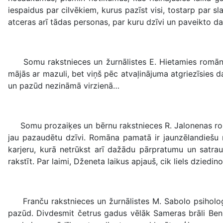
iespaidus par cilvēkiem, kurus pazīst visi, tostarp pa
atceras arī tādas personas, par kuru dzīvi un paveikto d
Somu rakstnieces un žurnālistes E. Hietamies romā
mājās ar mazuli, bet viņš pēc atvaļinājuma atgriezīsies d
un pazūd nezināmā virzienā…
Somu prozaiķes un bērnu rakstnieces R. Jalonenas 
jau pazaudētu dzīvi. Romāna pamatā ir jaunzēlandiešu r
karjeru, kurā netrūkst arī dažādu pārpratumu un satrau
rakstīt. Par laimi, Dženeta laikus apjauš, cik liels dziedi
Franču rakstnieces un žurnālistes M. Sabolo psiholo
pazūd. Divdesmit četrus gadus vēlāk Sameras brāli Benž