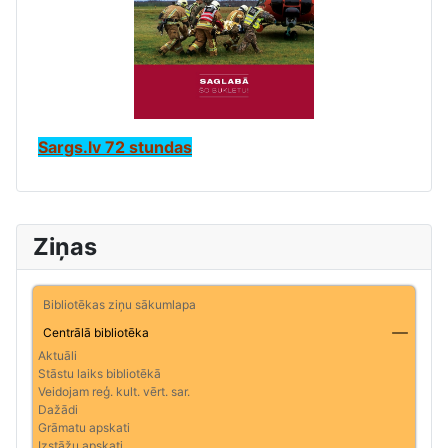
Sargs.lv 72 stundas
Ziņas
Bibliotēkas ziņu sākumlapa
Centrālā bibliotēka
Aktuāli
Stāstu laiks bibliotēkā
Veidojam reģ. kult. vērt. sar.
Dažādi
Grāmatu apskati
Izstāžu apskati