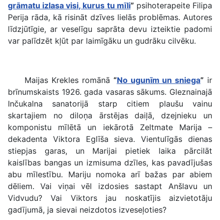
grāmatu izlasa visi, kurus tu mīli
”
psihoterapeite Filipa
Perija rāda, kā risināt dzīves lielās problēmas. Autores
līdzjūtīgie, ar veselīgu saprāta devu izteiktie padomi
var palīdzēt kļūt par laimīgāku un gudrāku cilvēku.
Maijas Krekles romānā
“
No ugunīm un sniega
”
ir
brīnumskaists 1926. gada vasaras sākums. Gleznainajā
Inčukalna sanatorijā starp citiem plaušu vainu
skartajiem no diloņa ārstējas daiļā, dzejnieku un
komponistu mīlētā un iekārotā Zeltmate Marija –
dekadenta Viktora Eglīša sieva. Vientulīgās dienas
stiepjas garas, un Marijai pietiek laika pārcilāt
kaislības bangas un izmisuma dzīles, kas pavadījušas
abu mīlestību. Mariju nomoka arī bažas par abiem
dēliem. Vai viņai vēl izdosies sastapt Anšlavu un
Vidvudu? Vai Viktors jau noskatījis aizvietotāju
gadījumā, ja sievai neizdotos izveseļoties?