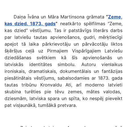
Daiņa Īvāna un Māra Martinsona grāmata
“
Zeme,
kas dzied. 1873. gads
”
neatkārto spēlfilmas “Zeme,
kas dzied” vēstījumu. Tas ir patstāvīgs literārs darbs
par latviešu tautas apvienošanos, gudri, mērķtiecīgi
apejot tā laika pārkrievotāju un pārvācotāju liktos
šķēršļus ceļā uz Pirmajiem Vispārīgajiem Latviešu
dziedāšanas svētkiem kā šīs apvienošanās un
latviskās identitātes simbolu. Autoru vienlaikus
ironiskais, dramatiskais, dokumentālais un fantāzijas
piesātinātais vēstījums, sabalsodamies ar 1873. gada
tautas tribūnu Kronvaldu Ati, arī moderno latvieti
skubina turēties pie tēvu zemes, mātes valodas,
dziesmām, latviska spara un spīta, ko nespēj pieveikt
pat visļaunākā, tumšākā pretvara.