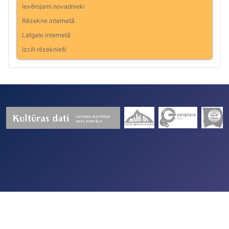
Ievērojami novadnieki
Rēzekne internetā
Latgale internetā
Izcili rēzeknieši