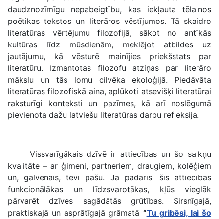
daudznozīmīgu nepabeigtību, kas iekļauta tēlainos
poētikas tekstos un literāros vēstījumos. Tā skaidro
literatūras vērtējumu filozofijā, sākot no antīkās
kultūras līdz mūsdienām, meklējot atbildes uz
jautājumu, kā vēsturē mainījies priekšstats par
literatūru. Izmantotas filozofu atziņas par literāro
mākslu un tās lomu cilvēka ekoloģijā. Piedāvāta
literatūras filozofiskā aina, aplūkoti atsevišķi literatūrai
raksturīgi konteksti un pazīmes, kā arī noslēgumā
pievienota dažu latviešu literatūras darbu refleksija.
Vissvarīgākais dzīvē ir attiecības un šo saikņu
kvalitāte – ar ģimeni, partneriem, draugiem, kolēģiem
un, galvenais, tevi pašu. Ja padarīsi šīs attiecības
funkcionālākas un līdzsvarotākas, kļūs vieglāk
pārvarēt dzīves sagādātās grūtības. Sirsnīgajā,
praktiskajā un asprātīgajā grāmatā
“
Tu gribēsi, lai šo