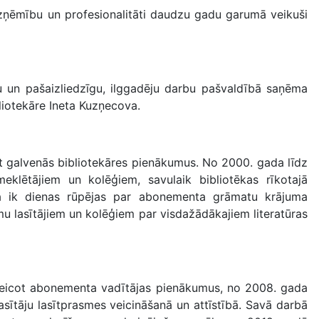
zņēmību un profesionalitāti daudzu gadu garumā veikuši
 un pašaizliedzīgu, ilggadēju darbu pašvaldībā saņēma
liotekāre Ineta Kuzņecova.
t galvenās bibliotekāres pienākumus. No 2000. gada līdz
eklētājiem un kolēģiem, savulaik bibliotēkas rīkotajā
isa ik dienas rūpējas par abonementa grāmatu krājuma
mu lasītājiem un kolēģiem par visdažādākajiem literatūras
veicot abonementa vadītājas pienākumus, no 2008. gada
sītāju lasītprasmes veicināšanā un attīstībā. Savā darbā