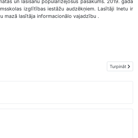
rāmatas un lasīšanu popularizējošus pasākums. 2019. gadā
sskolas izglītības iestāžu audzēkņiem. Lasītāji Inetu ir
tru mazā lasītāja informacionālo vajadzību .
Nākamais raks
Turpināt