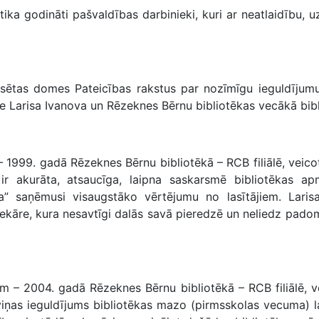
 godināti pašvaldības darbinieki, kuri ar neatlaidību, u
sētas domes Pateicības rakstus par nozīmīgu ieguldījumu
e Larisa Ivanova un Rēzeknes Bērnu bibliotēkas vecākā bib
999. gadā Rēzeknes Bērnu bibliotēkā – RCB filiālē, veico
 akurāta, atsaucīga, laipna saskarsmē bibliotēkas apm
ūra” saņēmusi visaugstāko vērtējumu no lasītājiem. Lar
tekāre, kura nesavtīgi dalās savā pieredzē un neliedz pado
– 2004. gadā Rēzeknes Bērnu bibliotēkā – RCB filiālē, 
viņas ieguldījums bibliotēkas mazo (pirmsskolas vecuma) la