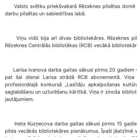
Valsts svētku priekšvakarā Rēzeknes pilsētas domē tika
darbu pilsētas un sabiedrības labā.
Viņu vidū bija arī divas bibliotekāres. Rēzeknes pil
Rēzeknes Centrālās bibliotēkas (RCB) vecākā bibliotekār
Larisa Ivanova darba gaitas sākusi pirms 20 gadiem – 1
pat šai dienai Larisa strādā RCB abonementā. Viņa ir
profesionālajā konkursā „Lasītāju apkalpošanas kult
saglabāšanu un uzturēšanu kārtībā. Viņa ir zinoša biblio
jautājumiem.
Ineta Kuzņecova darba gaitas sākusi pirms 15 gadiem 
pilda vecākās bibliotekāres pienākumus. Īpaši jāatzīmē 