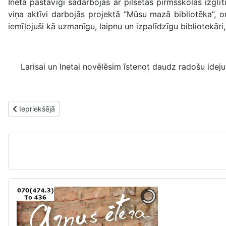
Ineta pastāvīgi sadarbojas ar pilsētas pirmsskolas izgl
viņa aktīvi darbojās projektā “Mūsu mazā bibliotēka”, o
iemīļojuši kā uzmanīgu, laipnu un izpalīdzīgu bibliotekār
Larisai un Inetai novēlēsim īstenot daudz radošu idej
Iepriekšējais raksts: Rēzeknes Centrālā bibliotēka 75 gadu ritum
Iepriekšējā