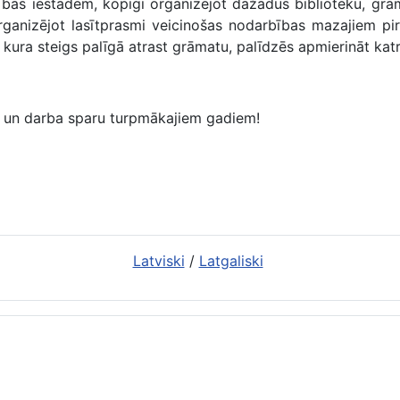
ītības iestādēm, kopīgi organizējot dažādus bibliotēku, g
rganizējot lasītprasmi veicinošas nodarbības mazajiem pirm
i, kura steigs palīgā atrast grāmatu, palīdzēs apmierināt ka
u un darba sparu turpmākajiem gadiem!
ā
Latviski
/
Latgaliski