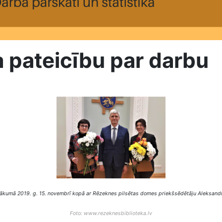
 pateicību par darbu
ākumā 2019. g. 15. novembrī kopā ar Rēzeknes pilsētas domes priekšsēdētāju Aleksand
Foto: www.rezeknesbiblioteka.lv