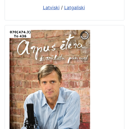
Latviski
/
Latgaliski