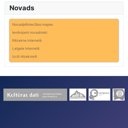
Novads
Novadpētniecības mapes
Ievērojami novadnieki
Rēzekne internetā
Latgale internetā
Izcili rēzeknieši