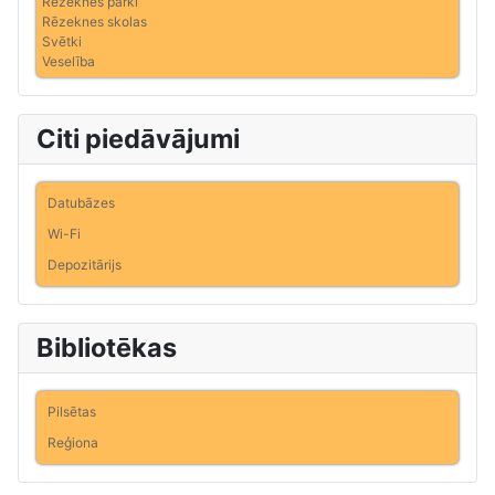
Rēzeknes parki
Rēzeknes skolas
Svētki
Veselība
Citi piedāvājumi
Datubāzes
Wi-Fi
Depozitārijs
Bibliotēkas
Pilsētas
Reģiona