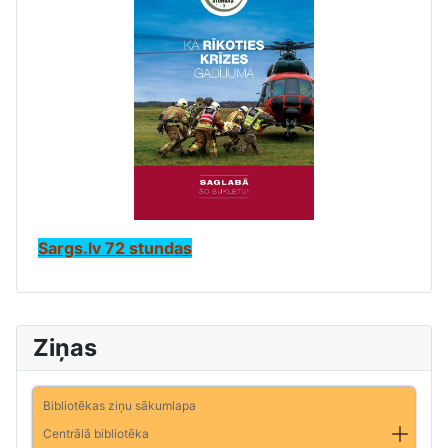
Sargs.lv 72 stundas
Ziņas
Bibliotēkas ziņu sākumlapa
Centrālā bibliotēka