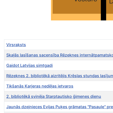
Virsraksts
Skaļās lasīšanas sacensība Rēzeknes internātpamatskol
Gaidot Latvijas simtgadi
Rēzeknes 2. bibliotēkā aizritējis Krēslas stundas lasīj
Tikšanās Karjeras nedēļas ietvaros
2. bibliotēkā svinēja Starptautisko ģimenes dienu
Jaunās dzejnieces Evijas Puķes grāmatas "Pasaule'' pre