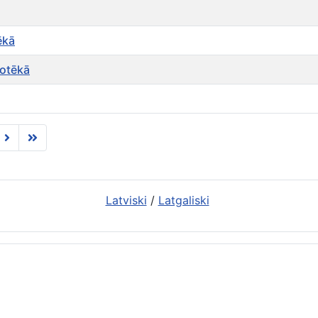
ēkā
iotēkā
Latviski
/
Latgaliski