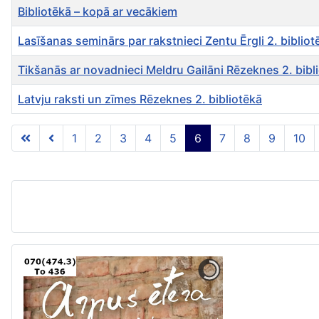
Bibliotēkā – kopā ar vecākiem
Lasīšanas seminārs par rakstnieci Zentu Ērgli 2. bibliot
Tikšanās ar novadnieci Meldru Gailāni Rēzeknes 2. bibl
Latvju raksti un zīmes Rēzeknes 2. bibliotēkā
Rakstu tabula
1
2
3
4
5
6
7
8
9
10