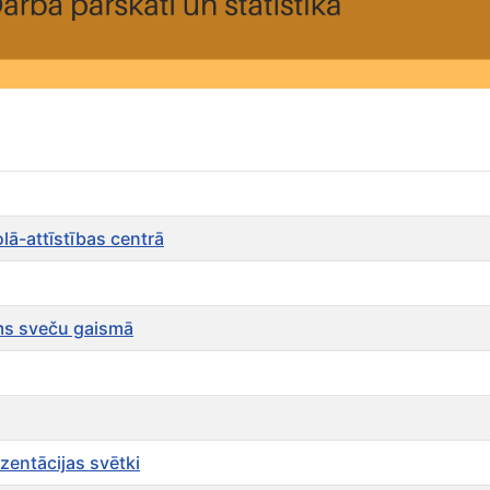
ā-attīstības centrā
ums sveču gaismā
zentācijas svētki