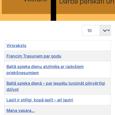
Rādīt #
Virsraksts
Francim Trasunam par godu
Baltā spieķa dienu atzīmēja ar radošiem
priekšnesumiem
Baltā spieķa dienā – par iespēju turpināt pilnvērtīgi
dzīvot
Lasīt ir stilīgi, kopā lasīt – arī jautri
Mana vasara…