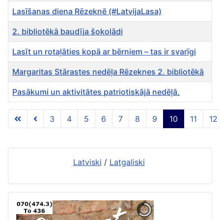
Lasīšanas diena Rēzeknē (#LatvijaLasa)
2. bibliotēkā baudīja šokolādi
Lasīt un rotaļāties kopā ar bērniem – tas ir svarīgi
Margaritas Stārastes nedēļa Rēzeknes 2. bibliotēkā
Pasākumi un aktivitātes patriotiskājā nedēļā.
Rakstu tabula
3
4
5
6
7
8
9
10
11
12
10 lapa no 12
Latviski
/
Latgaliski