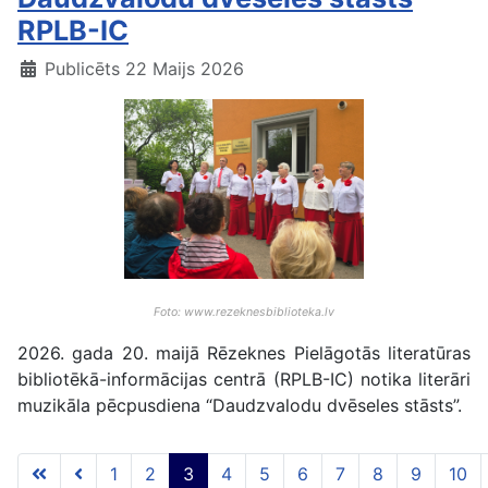
RPLB-IC
Publicēts 22 Maijs 2026
Foto: www.rezeknesbiblioteka.lv
2026. gada 20. maijā Rēzeknes Pielāgotās literatūras
bibliotēkā-informācijas centrā (RPLB-IC) notika literāri
muzikāla pēcpusdiena “Daudzvalodu dvēseles stāsts”.
1
2
3
4
5
6
7
8
9
10
3 lapa no 117