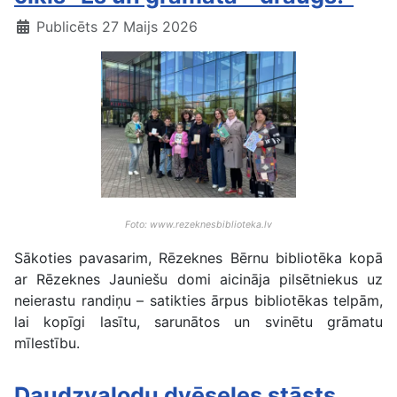
Publicēts 27 Maijs 2026
Foto: www.rezeknesbiblioteka.lv
Sākoties pavasarim, Rēzeknes Bērnu bibliotēka kopā
ar Rēzeknes Jauniešu domi aicināja pilsētniekus uz
neierastu randiņu – satikties ārpus bibliotēkas telpām,
lai kopīgi lasītu, sarunātos un svinētu grāmatu
mīlestību.
Daudzvalodu dvēseles stāsts