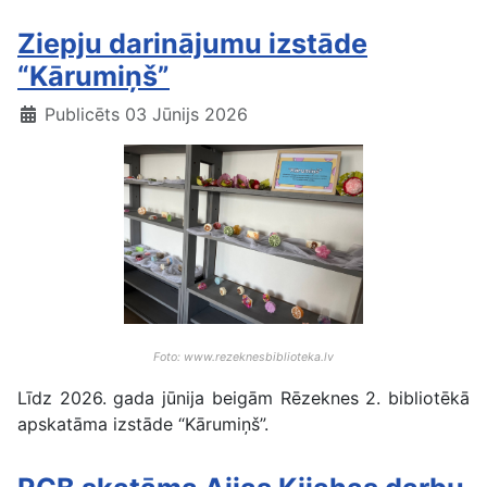
Ziepju darinājumu izstāde
“Kārumiņš”
Publicēts 03 Jūnijs 2026
Foto: www.rezeknesbiblioteka.lv
Līdz 2026. gada jūnija beigām Rēzeknes 2. bibliotēkā
apskatāma izstāde “Kārumiņš”.