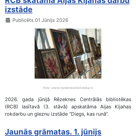
RCB skatāma Aijas Kijahas darbu
izstāde
Publicēts 01 Jūnijs 2026
Foto: www.rezeknesbiblioteka.lv
2026. gada jūnijā Rēzeknes Centrālās bibliotēkas
(RCB) lasītavā (3. stāvā) apskatāma Aijas Kijahas
rokdarbu un gleznu izstāde “Diegs, kas runā”.
Jaunās grāmatas. 1. jūnijs