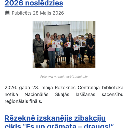
2026 noslēdzies
Publicēts 28 Maijs 2026
Foto: www.rezeknesbiblioteka.lv
2026. gada 28. maijā Rēzeknes Centrālajā bibliotēkā
notika Nacionālās Skaļās lasīšanas sacensību
reģionālais fināls.
Rēzeknē izskanējis zibakciju
cikls “Es un grāmata – draugs!”