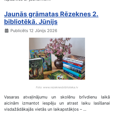
Jaunās grāmatas Rēzeknes 2.
bibliotēkā. Jūnijs
Publicēts 12 Jūnijs 2026
Foto: www.rezeknesbiblioteka.lv
Vasaras atvaļinājumu un skolēnu brīvdienu laikā
aicinām izmantot iespēju un atrast laiku lasīšanai
visdažādākajās vietās un laikapstākļos – ...