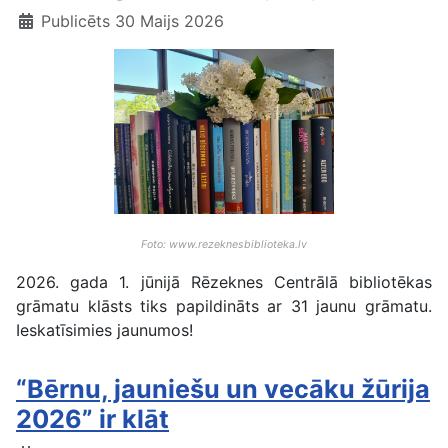
Publicēts 30 Maijs 2026
Foto: www.rezeknesbiblioteka.lv
2026. gada 1. jūnijā Rēzeknes Centrālā bibliotēkas
grāmatu klāsts tiks papildināts ar 31 jaunu grāmatu.
Ieskatīsimies jaunumos!
“Bērnu, jauniešu un vecāku žūrija
2026” ir klāt