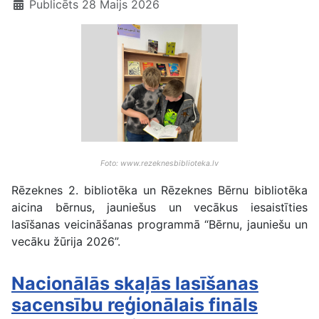
Publicēts 28 Maijs 2026
Foto: www.rezeknesbiblioteka.lv
Rēzeknes 2. bibliotēka un Rēzeknes Bērnu bibliotēka
aicina bērnus, jauniešus un vecākus iesaistīties
lasīšanas veicināšanas programmā “Bērnu, jauniešu un
vecāku žūrija 2026”.
Nacionālās skaļās lasīšanas
sacensību reģionālais fināls