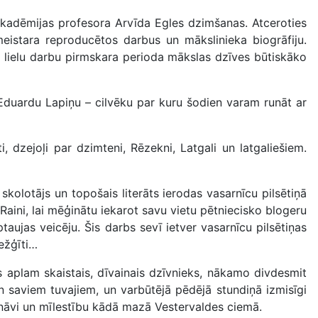
akadēmijas profesora Arvīda Egles dzimšanas. Atceroties
eistara reproducētos darbus un mākslinieka biogrāfiju.
si lielu darbu pirmskara perioda mākslas dzīves būtiskāko
 Eduardu Lapiņu – cilvēku par kuru šodien varam runāt ar
, dzejoļi par dzimteni, Rēzekni, Latgali un latgaliešiem.
s skolotājs un topošais literāts ierodas vasarnīcu pilsētiņā
Raini, lai mēģinātu iekarot savu vietu pētniecisko blogeru
taujas veicēju. Šis darbs sevī ietver vasarnīcu pilsētiņas
režģīti…
s aplam skaistais, dīvainais dzīvnieks, nākamo divdesmit
un saviem tuvajiem, un varbūtējā pēdējā stundiņā izmisīgi
vi, nāvi un mīlestību kādā mazā Vestervaldes ciemā.