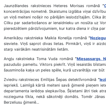
Jaunzēlandes rakstnieces Heteres Morisas romānā
“
C
koncentrācijas nometnē. Skaistums izglāba viņai dzīvīb
un viņš meiteni nošķir no pārējām ieslodzītajām. Cilka āt
Cilku par sadarbošanos ar ienaidnieku un nosūta uz Vor
pieredzētiem pārdzīvojumiem, kur katra diena ir cīņa pa
Amerikāņu rakstnieka Maikla Konelija romānā
“
Noziegu
sieviete. Viņš saprot divas lietas. Pirmkārt, viņš ir a
starp vairākām neatrisinātām lietām.
Angļu rakstnieka Toma Vuda romānā
“
Miesassargs. N
pazudušo pameitu. Viktors piekrīt. Viņš iesaistās bīstam
šausminoša kaķa un peles spēle, kurā uzvarētājs var būt ti
Zviedru rakstnieces Emīlijas Šepas detektīvromānā
“
Iez
iepriekš. Laimīgā kārtā meiteni savā ģimenē pieņem iet
departamenta ierēdņa slepkavība. Šķietami ātri tiek atr
nozieguma tīkla, nekā sākotnēji domāts. Tomēr Jānas d
Berzeliusu ģimenē...