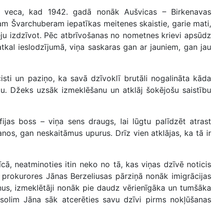
s veca, kad 1942. gadā nonāk Aušvicas – Birkenavas
m Švarchuberam iepatīkas meitenes skaistie, garie mati,
spēju izdzīvot. Pēc atbrīvošanas no nometnes krievi apsūdz
kal ieslodzījumā, viņa saskaras gan ar jauniem, gan jau
sti un paziņo, ka savā dzīvoklī brutāli nogalināta kāda
umu. Džeks uzsāk izmeklēšanu un atklāj šokējošu saistību
jas boss – viņa sens draugs, lai lūgtu palīdzēt atrast
nos, gan neskaitāmus upurus. Drīz vien atklājas, ka tā ir
 neatminoties itin neko no tā, kas viņas dzīvē noticis
 prokurores Jānas Berzeliusas pārziņā nonāk imigrācijas
enus, izmeklētāji nonāk pie daudz vērienīgāka un tumšāka
 solim Jāna sāk atcerēties savu dzīvi pirms nokļūšanas