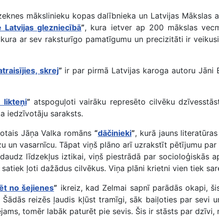
ēzeknes mākslinieku kopas dalībnieka un Latvijas Mākslas 
 Latvijas glezniecībā
”
, kura ietver ap 200 mākslas vecm
 kura ar sev raksturīgo pamatīgumu un precizitāti ir veiku
traisījies, skrej
”
ir par pirmā Latvijas karoga autoru Jāni
 likteņi
”
atspoguļoti vairāku represēto cilvēku dzīvesstāsti
a iedzīvotāju saraksts.
zdotais Jāņa Valka romāns
“
dāčinieki
”
, kurā jauns literatūra
 un vasarnīcu. Tāpat viņš plāno arī uzrakstīt pētījumu par 
edaudz līdzekļus iztikai, viņš piestrādā par socioloģiskās ap
atiek ļoti dažādus cilvēkus. Viņa plāni krietni vien tiek sa
ēt no šejienes
”
ikreiz, kad Zelmai sapnī parādās okapi, ši
Šādās reizēs ļaudis kļūst tramīgi, sāk baiļoties par sevi 
ējams, tomēr labāk paturēt pie sevis. Šis ir stāsts par dzī