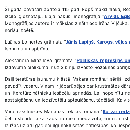
Šī gada pavasarī apritēja 115 gadi kopš mākslinieka, R
izcilo gleznotāju, klajā nākusi monogrāfija
“
Arvīds Egle
Monogrāfijas autore ir mākslas zinātniece Irēna Viļčuka,
norišu izpētē.
Luānas Loinertes grāmata
“
Jānis Lapiņš. Karogs, vējos a
lepnumu un apbrīnu.
Aleksandra Mihailova grāmatā
“
Politiskās represijas un
Izdevuma pielikumā ir uz Sibīriju izvesto Rēzeknes apriņķ
Daiļliteratūras jaunumu klāstā “Vakara romānu” sērijā i
pavadīt vasaru. Viņam ir jāparūpējas par krustmātes dārzu
un literatūrzinātnieku iesācēju aprindās. Lai nopelnītu n
apstaigāšanu un iedzīvotāju aptaujāšanu, tādējādi Kalvis s
Vācu rakstnieces Marianas Lekijas romānā
“
Ko var redz
četru stundu laikā kāds no ciema iedzīvotājiem nomirst. 
laužas uz āru gadiem ilgi noklusētas patiesības, ko, iesp