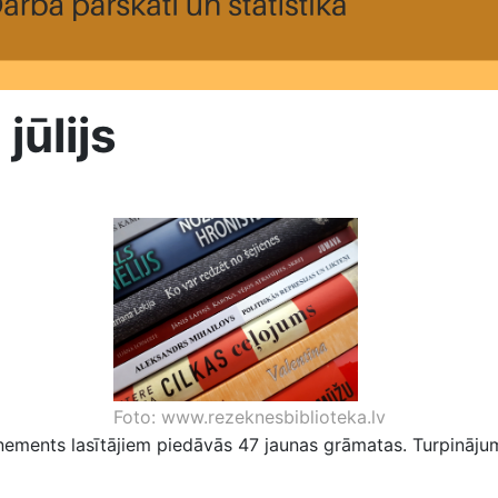
jūlijs
Foto: www.rezeknesbiblioteka.lv
nements lasītājiem piedāvās 47 jaunas grāmatas. Turpinājum