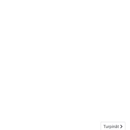
Nākamais rakst
Turpināt