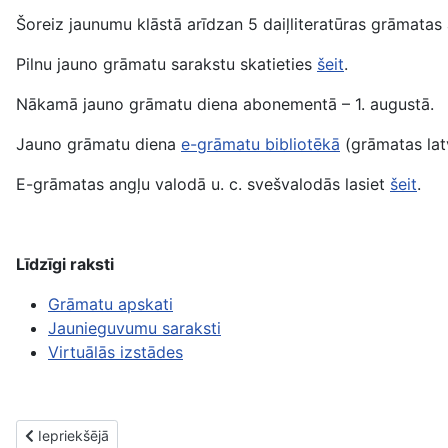
Šoreiz jaunumu klāstā arīdzan 5 daiļliteratūras grāmatas
Pilnu jauno grāmatu sarakstu skatieties
šeit
.
Nākamā jauno grāmatu diena abonementā – 1. augustā.
Jauno grāmatu diena
e-grāmatu bibliotēkā
(grāmatas latv
E-grāmatas angļu valodā u. c. svešvalodās lasiet
šeit
.
Līdzīgi raksti
Grāmatu apskati
Jaunieguvumu saraksti
Virtuālās izstādes
Iepriekšējais raksts: Jaunās grāmatas. 1. augusts
Iepriekšējā