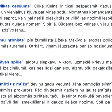
ilkas ceļojums
”
Cilka Kleina ir tikai sešpadsmit gadu
u un vienlaikus kļuva par viņas sodu. Nometnes komandanta
ri saprot, ka viņai netīši piešķirtās privilēģijas nozīmē ie
kutas gulaga nometni Sibīrijā. Būdama bez vainas un jau at
r izdzīvošanu…
mu hronists
”
pie žurnālista Džeka Makīvoja ierodas polici
izdomās turamais. Otrkārt, viņam jāuzraksta par šo nozieg
āves spēle
”
algotu slepkavu Viktoru uzmeklē krievu mafi
ā izaicinājumā, kas nes līdzi gan elpu aizraujošu pakaļdzīša
kai viens...
īmēti uz mūžu
”
deviņu gadu vecumā Jāna pamodās slimnīcā,
ekmīgs prokurors. Pēc divdesmit gadiem nu jau talantīgās
asts arī aizdomās turētais, taču, šķetinot notikušā pavedi
zīvē šai izmeklēšanai ir daudz lielāka nozīme. Soli pa