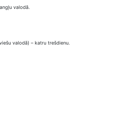
 angļu valodā.
iešu valodā) – katru trešdienu.