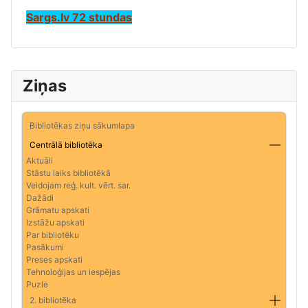
Sargs.lv 72 stundas
Ziņas
Bibliotēkas ziņu sākumlapa
Centrālā bibliotēka
Aktuāli
Stāstu laiks bibliotēkā
Veidojam reģ. kult. vērt. sar.
Dažādi
Grāmatu apskati
Izstāžu apskati
Par bibliotēku
Pasākumi
Preses apskati
Tehnoloģijas un iespējas
Puzle
2. bibliotēka