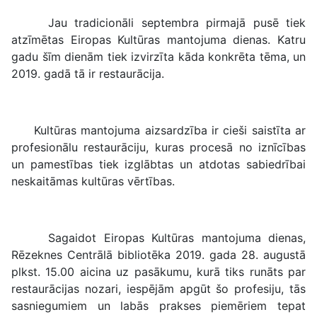
Jau tradicionāli septembra pirmajā pusē tiek
atzīmētas Eiropas Kultūras mantojuma dienas. Katru
gadu šīm dienām tiek izvirzīta kāda konkrēta tēma, un
2019. gadā tā ir restaurācija.
Kultūras mantojuma aizsardzība ir cieši saistīta ar
profesionālu restaurāciju, kuras procesā no iznīcības
un pamestības tiek izglābtas un atdotas sabiedrībai
neskaitāmas kultūras vērtības.
Sagaidot Eiropas Kultūras mantojuma dienas,
Rēzeknes Centrālā bibliotēka 2019. gada 28. augustā
plkst. 15.00 aicina uz pasākumu, kurā tiks runāts par
restaurācijas nozari, iespējām apgūt šo profesiju, tās
sasniegumiem un labās prakses piemēriem tepat