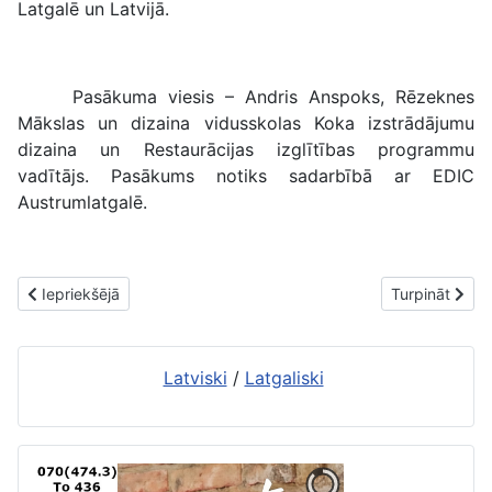
Latgalē un Latvijā.
Pasākuma viesis – Andris Anspoks, Rēzeknes
Mākslas un dizaina vidusskolas Koka izstrādājumu
dizaina un Restaurācijas izglītības programmu
vadītājs. Pasākums notiks sadarbībā ar EDIC
Austrumlatgalē.
Iepriekšējais raksts: Foto&velo ekspedīcija pa Rēzekni
Nākamais raks
Iepriekšējā
Turpināt
Latviski
/
Latgaliski