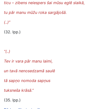
ticu – zibens neiespers šai mūsu eglē slaikā,
tu pār manu mūžu roka sargājošā.
(..)”
(32. lpp.)
“(..)
Tev ir vara pār manu laimi,
un tavā nenosedzamā saulē
tā sapņo nomoda sapņus
tuksneša krāsā.”
(35. lpp.)