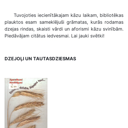
Dzejoļi kāzām
Tuvojoties iecienītākajam kāzu laikam, bibliotēkas
plauktos esam sameklējuši grāmatas, kurās rodamas
dzejas rindas, skaisti vārdi un aforismi kāzu svinībām.
Piedāvājam citātus iedvesmai. Lai jauki svētki!
DZEJOĻI UN TAUTASDZIESMAS