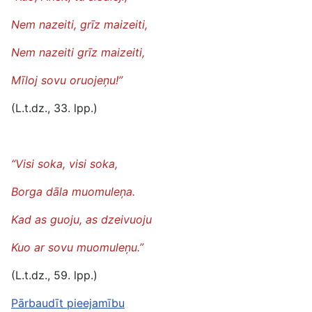
Nem nazeiti, grīz maizeiti,
Nem nazeiti grīz maizeiti,
Mīloj sovu oruojeņu!”
(L.t.dz., 33. lpp.)
“Visi soka, visi soka,
Borga dāla muomuleņa.
Kad as guoju, as dzeivuoju
Kuo ar sovu muomuleņu.”
(L.t.dz., 59. lpp.)
Pārbaudīt pieejamību