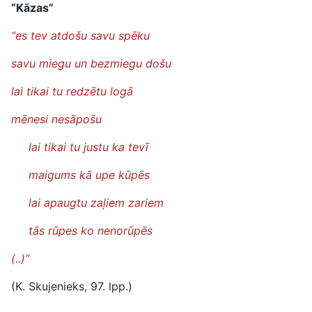
“Kāzas”
“es tev atdošu savu spēku
savu miegu un bezmiegu došu
lai tikai tu redzētu logā
mēnesi nesāpošu
lai tikai tu justu ka tevī
maigums kā upe kūpēs
lai apaugtu zaļiem zariem
tās rūpes ko nenorūpēs
(..)”
(K. Skujenieks, 97. lpp.)