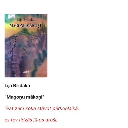
Lija Brīdaka
“Magoņu mākoņi”
“Pat zem koka stāvot pērkonlaikā,
es tev līdzās jūtos droši,