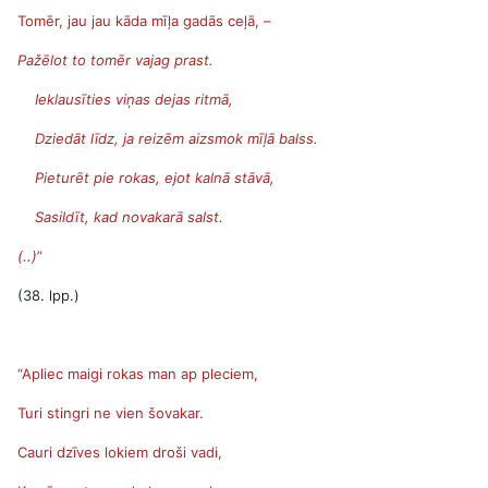
Tomēr, jau jau kāda mīļa gadās ceļā,
–
Pažēlot to tomēr vajag prast.
Ieklausīties viņas dejas ritmā,
Dziedāt līdz, ja reizēm aizsmok mīļā balss.
Pieturēt pie rokas, ejot kalnā stāvā,
Sasildīt, kad novakarā salst.
(..)
”
(38. lpp.)
“Apliec maigi rokas man ap pleciem,
Turi stingri ne vien šovakar.
Cauri dzīves lokiem droši vadi,