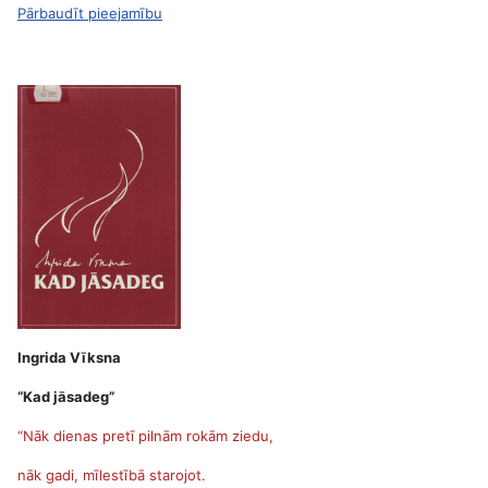
Pārbaudīt pieejamību
Ingrida Vīksna
“Kad jāsadeg”
“Nāk dienas pretī pilnām rokām ziedu,
nāk gadi, mīlestībā starojot.