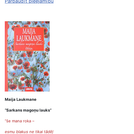
Pārbaudīt pieejamību
Maija Laukmane
“Sarkans magoņu lauks”
“še mana roka
–
esmu blakus ne tikai tādēļ