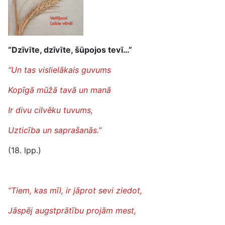
“Dzīvīte, dzīvīte, šūpojos tevī…”
“Un tas vislielākais guvums
Kopīgā mūžā tavā un manā
Ir divu cilvēku tuvums,
Uzticība un saprašanās.”
(18. lpp.)
“Tiem, kas mīl, ir jāprot sevi ziedot,
Jāspēj augstprātību projām mest,