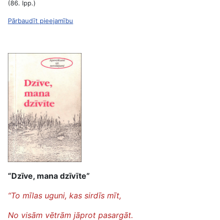
(86. lpp.)
Pārbaudīt pieejamību
“Dzīve, mana dzīvīte”
“To mīlas uguni, kas sirdīs mīt,
No visām vētrām jāprot pasargāt.