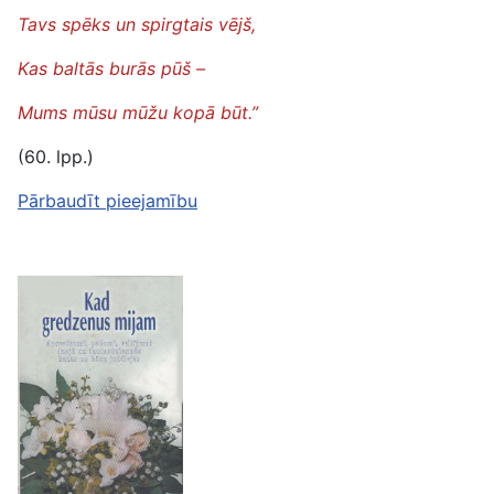
Tavs spēks un spirgtais vējš,
Kas baltās burās pūš –
Mums mūsu mūžu kopā būt.”
(60. lpp.)
Pārbaudīt pieejamību