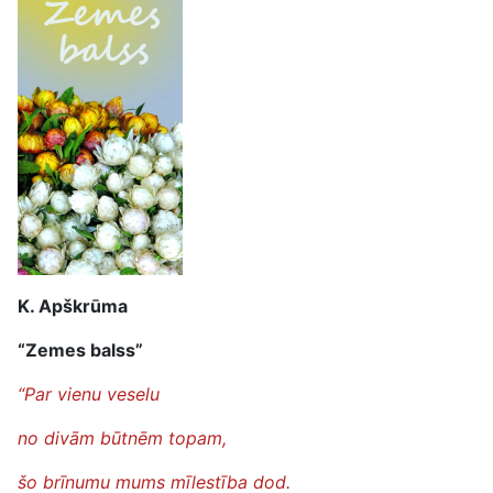
K. Apškrūma
“Zemes balss”
“Par vienu veselu
no divām būtnēm topam,
šo brīnumu mums mīlestība dod.