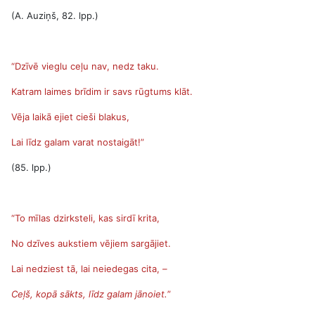
(A. Auziņš, 82. lpp.)
“Dzīvē vieglu ceļu nav, nedz taku.
Katram laimes brīdim ir savs rūgtums klāt.
Vēja laikā ejiet cieši blakus,
Lai līdz galam varat nostaigāt!
”
(85. lpp.)
“To mīlas dzirksteli, kas sirdī krita,
No dzīves aukstiem vējiem sargājiet.
Lai nedziest tā, lai neiedegas cita,
–
Ceļš, kopā sākts, līdz galam jānoiet.
”