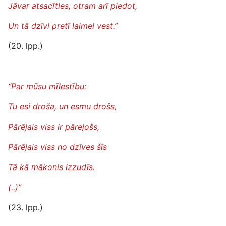
Jāvar atsacīties, otram arī piedot,
Un tā dzīvi pretī laimei vest.”
(20. lpp.)
“Par mūsu mīlestību:
Tu esi droša, un esmu drošs,
Pārējais viss ir pārejošs,
Pārējais viss no dzīves šīs
Tā kā mākonis izzudīs.
(..)”
(23. lpp.)