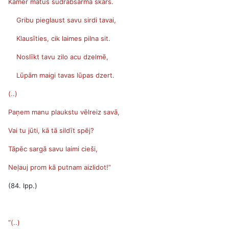
Kamēr matus sudrabsarma skars.
Gribu pieglaust savu sirdi tavai,
Klausīties, cik laimes pilna sit.
Noslīkt tavu zilo acu dzelmē,
Lūpām maigi tavas lūpas dzert.
(..)
Paņem manu plaukstu vēlreiz savā,
Vai tu jūti, kā tā sildīt spēj?
Tāpēc sargā savu laimi cieši,
Neļauj prom kā putnam aizlidot!”
(84. lpp.)
“
(..)