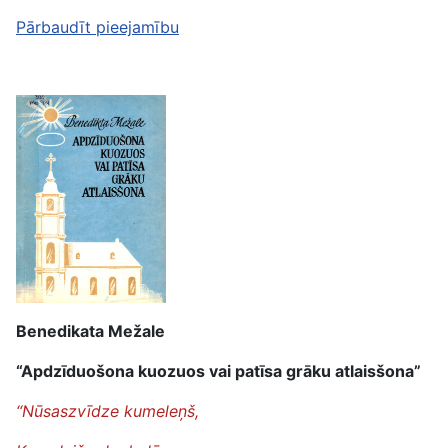
Pārbaudīt pieejamību
Benedikata Mežale
“Apdzīduošona kuozuos vai patīsa grāku atlaisšona”
“Nūsaszvīdze kumeleņš,