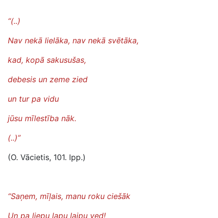
“(..)
Nav nekā lielāka, nav nekā svētāka,
kad, kopā sakusušas,
debesis un zeme zied
un tur pa vidu
jūsu mīlestība nāk.
(..)”
(O. Vācietis, 101. lpp.)
“Saņem, mīļais, manu roku ciešāk
Un pa liepu lapu laipu ved!