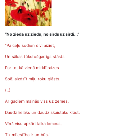
“No zieda uz ziedu, no sirds uz sirdi...”
“Pa ceļu šodien divi aiziet,
Un sākas tūkstošgadīgs stāsts
Par to, kā vienā mirklī raizes
Spēj aizdzīt mīļu roku glāsts.
(..)
Ar gadiem mainās viss uz zemes,
Daudz lielāks un daudz skaistāks kļūst.
Vērš visu apkārt laika lemess,
Tik mīlestība ir un būs.”