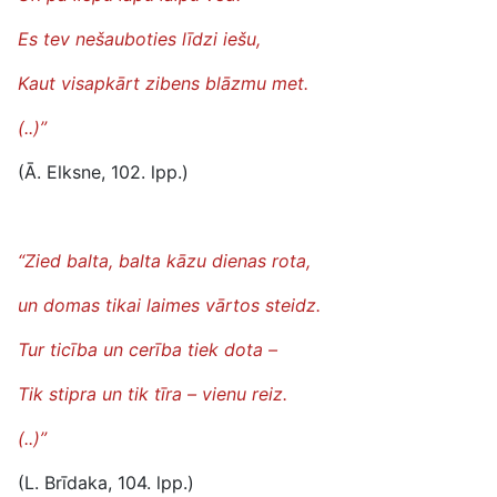
Es tev nešauboties līdzi iešu,
Kaut visapkārt zibens blāzmu met.
(..)”
(Ā. Elksne, 102. lpp.)
“Zied balta, balta kāzu dienas rota,
un domas tikai laimes vārtos steidz.
Tur ticība un cerība tiek dota –
Tik stipra un tik tīra – vienu reiz.
(..)”
(L. Brīdaka, 104. lpp.)