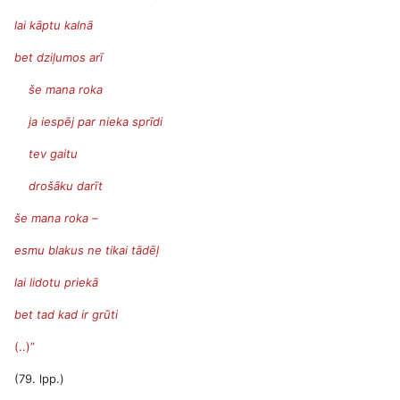
lai kāptu kalnā
bet dziļumos arī
še mana roka
ja iespēj par nieka sprīdi
tev gaitu
drošāku darīt
še mana roka –
esmu blakus ne tikai tādēļ
lai lidotu priekā
bet tad kad ir grūti
(..)”
(79. lpp.)