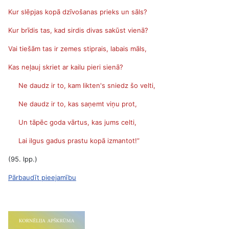
Kur slēpjas kopā dzīvošanas prieks un sāls?
Kur brīdis tas, kad sirdis divas sakūst vienā?
Vai tiešām tas ir zemes stiprais, labais māls,
Kas neļauj skriet ar kailu pieri sienā?
Ne daudz ir to, kam likten's sniedz šo velti,
Ne daudz ir to, kas saņemt viņu prot,
Un tāpēc goda vārtus, kas jums celti,
Lai ilgus gadus prastu kopā izmantot!”
(95. lpp.)
Pārbaudīt pieejamību