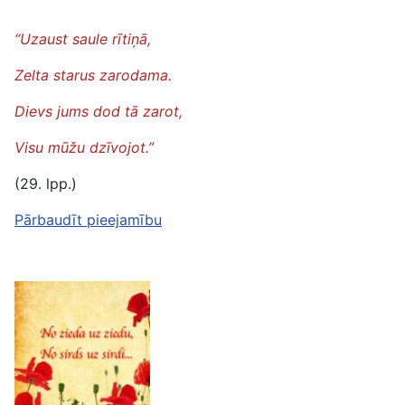
“Uzaust saule rītiņā,
Zelta starus zarodama.
Dievs jums dod tā zarot,
Visu mūžu dzīvojot.”
(29. lpp.)
Pārbaudīt pieejamību