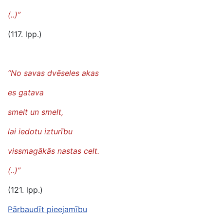
(..)”
(117. lpp.)
“No savas dvēseles akas
es gatava
smelt un smelt,
lai iedotu izturību
vissmagākās nastas celt.
(..)”
(121. lpp.)
Pārbaudīt pieejamību