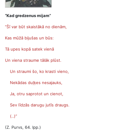
“Kad gredzenus mijam”
“Šī var būt skaistākā no dienām,
Kas mūžā bijušas un būs:
Tā upes kopā satek vienā
Un viena straume tālāk plūst.
Un straumi šo, ko krasti vieno,
Nekādas duļķes nesajauks,
Ja, otru saprotot un cienot,
Sev līdzās darugu jutīs draugs.
(..)
”
(Z. Purvs, 64. lpp.)