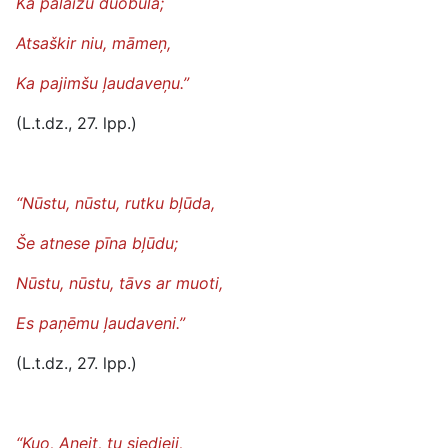
Ka palaižu duobulā;
Atsaškir niu, māmeņ,
Ka pajimšu ļaudaveņu.”
(L.t.dz., 27. lpp.)
“Nūstu, nūstu, rutku bļūda,
Še atnese pīna bļūdu;
Nūstu, nūstu, tāvs ar muoti,
Es paņēmu ļaudaveni.”
(L.t.dz., 27. lpp.)
“Kuo, Aneit, tu siedieji,