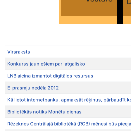
Virsraksts
Konkurss jauniešiem par latgalisko
LNB aicina izmantot digitālos resursus
E-prasmju nedēļa 2012
Kā lietot internetbanku, apmaksāt rēķinus, pārbaudīt 
Bibliotēkās notiks Monētu dienas
Rēzeknes Centrālajā bibliotēkā (RCB) mēnesi būs pieej