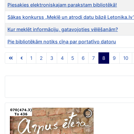
Piesakies elektroniskajam parakstam bibliotēkā!
Sākas konkurss „Meklē un atrodi datu bāzē Letonika.lv
Kur meklēt informāciju, gatavojoties vēlēšanām?
Pie bibliotēkām notiks cīņa par portatīvo datoru
Rakstu tabula
1
2
3
4
5
6
7
8
9
10